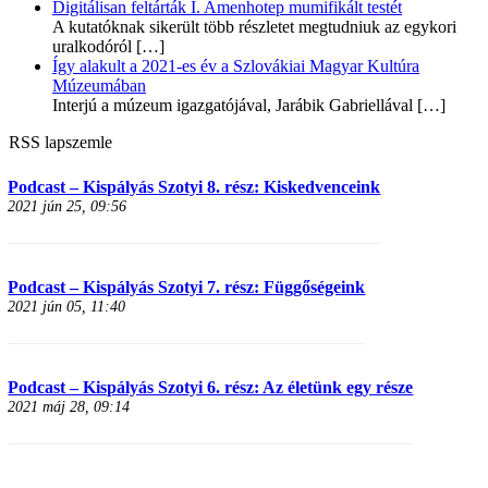
Digitálisan feltárták I. Amenhotep mumifikált testét
A kutatóknak sikerült több részletet megtudniuk az egykori
uralkodóról
[…]
Így alakult a 2021-es év a Szlovákiai Magyar Kultúra
Múzeumában
Interjú a múzeum igazgatójával, Jarábik Gabriellával
[…]
RSS lapszemle
Podcast – Kispályás Szotyi 8. rész: Kiskedvenceink
2021 jún 25, 09:56
Podcast – Kispályás Szotyi 7. rész: Függőségeink
2021 jún 05, 11:40
Podcast – Kispályás Szotyi 6. rész: Az életünk egy része
2021 máj 28, 09:14