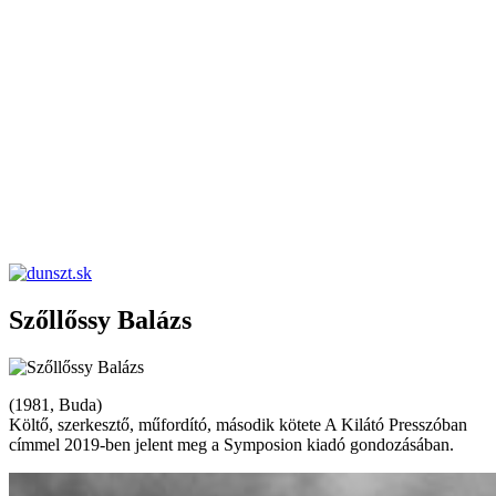
dunszt.sk
kultmag
Szőllőssy Balázs
(1981, Buda)
Költő, szerkesztő, műfordító, második kötete A Kilátó Presszóban
címmel 2019-ben jelent meg a Symposion kiadó gondozásában.