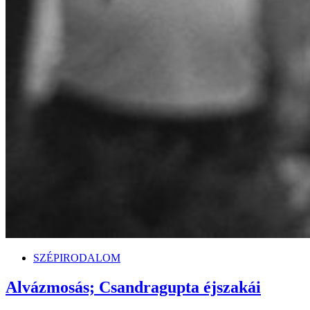
SZÉPIRODALOM
Alvázmosás; Csandragupta éjszakái