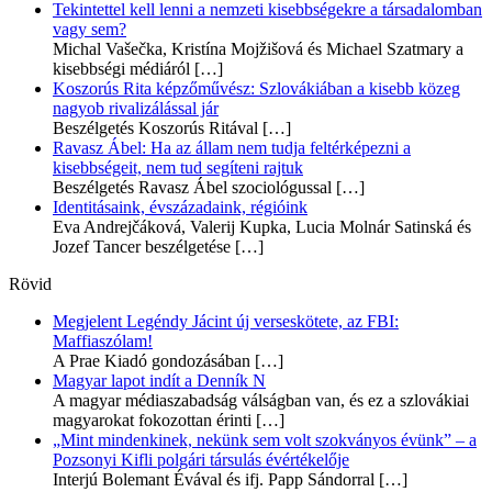
Tekintettel kell lenni a nemzeti kisebbségekre a társadalomban
vagy sem?
Michal Vašečka, Kristína Mojžišová és Michael Szatmary a
kisebbségi médiáról
[…]
Koszorús Rita képzőművész: Szlovákiában a kisebb közeg
nagyob rivalizálással jár
Beszélgetés Koszorús Ritával
[…]
Ravasz Ábel: Ha az állam nem tudja feltérképezni a
kisebbségeit, nem tud segíteni rajtuk
Beszélgetés Ravasz Ábel szociológussal
[…]
Identitásaink, évszázadaink, régióink
Eva Andrejčáková, Valerij Kupka, Lucia Molnár Satinská és
Jozef Tancer beszélgetése
[…]
Rövid
Megjelent Legéndy Jácint új verseskötete, az FBI:
Maffiaszólam!
A Prae Kiadó gondozásában
[…]
Magyar lapot indít a Denník N
A magyar médiaszabadság válságban van, és ez a szlovákiai
magyarokat fokozottan érinti
[…]
„Mint mindenkinek, nekünk sem volt szokványos évünk” – a
Pozsonyi Kifli polgári társulás évértékelője
Interjú Bolemant Évával és ifj. Papp Sándorral
[…]