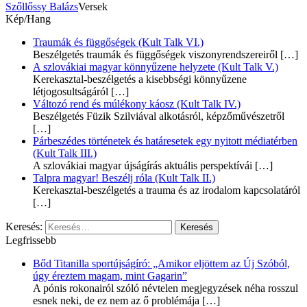
Szőllőssy Balázs
Versek
Kép/Hang
Traumák és függőségek (Kult Talk VI.)
Beszélgetés traumák és függőségek viszonyrendszereiről
[…]
A szlovákiai magyar könnyűzene helyzete (Kult Talk V.)
Kerekasztal-beszélgetés a kisebbségi könnyűzene
létjogosultságáról
[…]
Változó rend és múlékony káosz (Kult Talk IV.)
Beszélgetés Füzik Szilviával alkotásról, képzőművészetről
[…]
Párbeszédes történetek és határesetek egy nyitott médiatérben
(Kult Talk III.)
A szlovákiai magyar újságírás aktuális perspektívái
[…]
Talpra magyar! Beszélj róla (Kult Talk II.)
Kerekasztal-beszélgetés a trauma és az irodalom kapcsolatáról
[…]
Keresés:
Legfrissebb
Bőd Titanilla sportújságíró: „Amikor eljöttem az Új Szóból,
úgy éreztem magam, mint Gagarin”
A pónis rokonairól szóló névtelen megjegyzések néha rosszul
esnek neki, de ez nem az ő problémája
[…]