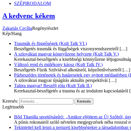
SZÉPIRODALOM
A kedvenc kékem
Zakariás Cecília
Regényrészlet
Kép/Hang
Traumák és függőségek (Kult Talk VI.)
Beszélgetés traumák és függőségek viszonyrendszereiről
[…]
A szlovákiai magyar könnyűzene helyzete (Kult Talk V.)
Kerekasztal-beszélgetés a kisebbségi könnyűzene létjogosultsá
Változó rend és múlékony káosz (Kult Talk IV.)
Beszélgetés Füzik Szilviával alkotásról, képzőművészetről
[…]
Párbeszédes történetek és határesetek egy nyitott médiatérben (K
A szlovákiai magyar újságírás aktuális perspektívái
[…]
Talpra magyar! Beszélj róla (Kult Talk II.)
Kerekasztal-beszélgetés a trauma és az irodalom kapcsolatáról
[
Keresés:
Legfrissebb
Bőd Titanilla sportújságíró: „Amikor eljöttem az Új Szóból, 
A pónis rokonairól szóló névtelen megjegyzések néha rosszul e
Tekintettel kell lenni a nemzeti kisebbségekre a társadalomban