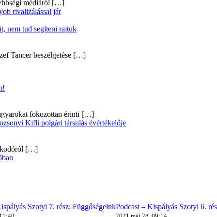
ebbségi médiáról
[…]
b rivalizálással jár
, nem tud segíteni rajtuk
zef Tancer beszélgetése
[…]
m!
gyarokat fokozottan érinti
[…]
onyi Kifli polgári társulás évértékelője
alkodóról
[…]
ában
ispályás Szotyi 7. rész: Függőségeink
Podcast – Kispályás Szotyi 6. ré
 11:40
2021 máj 28, 09:14