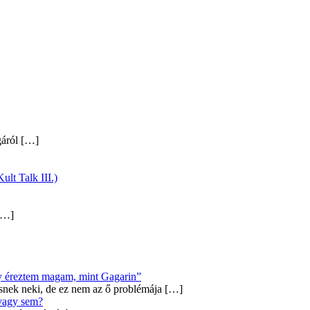
gáról
[…]
ult Talk III.)
…]
úgy éreztem magam, mint Gagarin”
snek neki, de ez nem az ő problémája
[…]
 vagy sem?