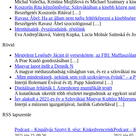
Michal Vašečka, Kristína Mojžišová és Michael Szatmary a kis
Koszorús Rita képzőművész: Szlovákiában a kisebb közeg nagyo
Beszélgetés Koszorús Ritával
[…]
Ravasz Ábel: Ha az állam nem tudja feltérképezni a kisebbségeit
Beszélgetés Ravasz Ábel szociológussal
[…]
Identitásaink, évszázadaink, régióink
Eva Andrejčáková, Valerij Kupka, Lucia Molnár Satinská és Jo
Rövid
Megjelent Legéndy Jácint új verseskötete, az FBI: Maffiaszóla
A Prae Kiadó gondozásában
[…]
Magyar lapot indít a Denník N
A magyar médiaszabadság válságban van, és ez a szlovákiai ma
„Mint mindenkinek, nekünk sem volt szokványos évünk” – a Pozs
Interjú Bolemant Évával és ifj. Papp Sándorral
[…]
Digitálisan feltárták I. Amenhotep mumifikált testét
A kutatóknak sikerült több részletet megtudniuk az egykori ur
Így alakult a 2021-es év a Szlovákiai Magyar Kultúra Múzeum
Interjú a múzeum igazgatójával, Jarábik Gabriellával
[…]
RSS lapszemle
Podcast – Kispályás Szotyi 8. rész: Kiskedvenceink
Podcast – K
2021 jún 25, 09:56
2021 jún 05,