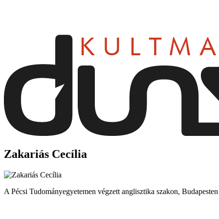
dunszt.sk
kultmag
Zakariás Cecília
A Pécsi Tudományegyetemen végzett anglisztika szakon, Budapesten él