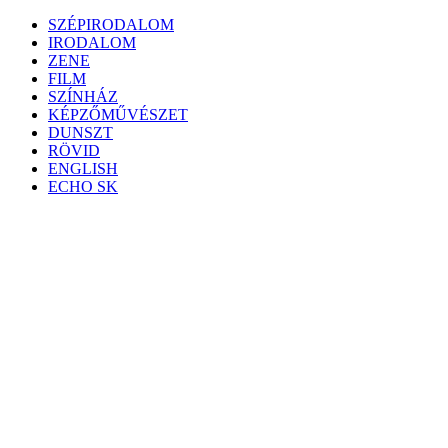
Skip
SZÉPIRODALOM
to
IRODALOM
content
ZENE
FILM
SZÍNHÁZ
KÉPZŐMŰVÉSZET
DUNSZT
RÖVID
ENGLISH
ECHO SK