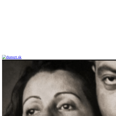
dunszt.sk
kultmag