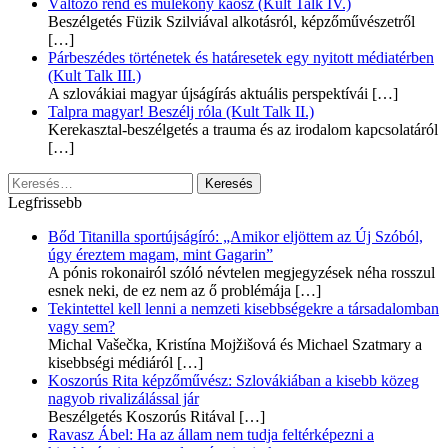
Változó rend és múlékony káosz (Kult Talk IV.)
Beszélgetés Füzik Szilviával alkotásról, képzőművészetről
[…]
Párbeszédes történetek és határesetek egy nyitott médiatérben
(Kult Talk III.)
A szlovákiai magyar újságírás aktuális perspektívái
[…]
Talpra magyar! Beszélj róla (Kult Talk II.)
Kerekasztal-beszélgetés a trauma és az irodalom kapcsolatáról
[…]
Keresés:
Legfrissebb
Bőd Titanilla sportújságíró: „Amikor eljöttem az Új Szóból,
úgy éreztem magam, mint Gagarin”
A pónis rokonairól szóló névtelen megjegyzések néha rosszul
esnek neki, de ez nem az ő problémája
[…]
Tekintettel kell lenni a nemzeti kisebbségekre a társadalomban
vagy sem?
Michal Vašečka, Kristína Mojžišová és Michael Szatmary a
kisebbségi médiáról
[…]
Koszorús Rita képzőművész: Szlovákiában a kisebb közeg
nagyob rivalizálással jár
Beszélgetés Koszorús Ritával
[…]
Ravasz Ábel: Ha az állam nem tudja feltérképezni a