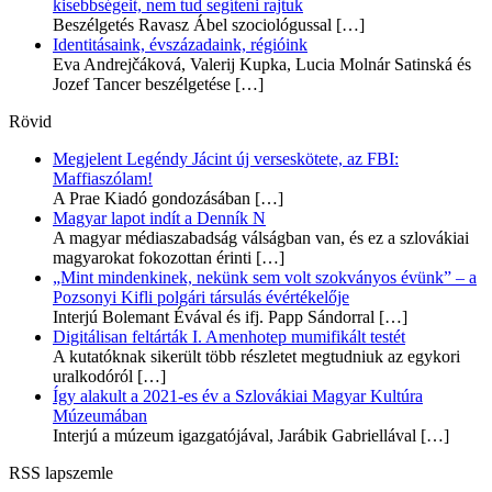
kisebbségeit, nem tud segíteni rajtuk
Beszélgetés Ravasz Ábel szociológussal
[…]
Identitásaink, évszázadaink, régióink
Eva Andrejčáková, Valerij Kupka, Lucia Molnár Satinská és
Jozef Tancer beszélgetése
[…]
Rövid
Megjelent Legéndy Jácint új verseskötete, az FBI:
Maffiaszólam!
A Prae Kiadó gondozásában
[…]
Magyar lapot indít a Denník N
A magyar médiaszabadság válságban van, és ez a szlovákiai
magyarokat fokozottan érinti
[…]
„Mint mindenkinek, nekünk sem volt szokványos évünk” – a
Pozsonyi Kifli polgári társulás évértékelője
Interjú Bolemant Évával és ifj. Papp Sándorral
[…]
Digitálisan feltárták I. Amenhotep mumifikált testét
A kutatóknak sikerült több részletet megtudniuk az egykori
uralkodóról
[…]
Így alakult a 2021-es év a Szlovákiai Magyar Kultúra
Múzeumában
Interjú a múzeum igazgatójával, Jarábik Gabriellával
[…]
RSS lapszemle