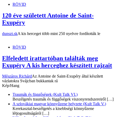
RÖVID
120 éve született Antoine de Saint-
Exupéry
dunszt.sk
A kis herceget több mint 250 nyelvre fordították le
RÖVID
Elfeledett irattartóban találták meg
Exupéry A kis herceghez készített rajzait
Mészáros Richárd
Az Antoine de Saint-Exupéry által készített
vázlatokra Svájcban bukkantak rá
Kép/Hang
Traumák és függőségek (Kult Talk VI.)
Beszélgetés traumák és függőségek viszonyrendszereiről
[…]
A szlovákiai magyar könnyűzene helyzete (Kult Talk V.)
Kerekasztal-beszélgetés a kisebbségi könnyűzene
létjogosultságáról
[…]