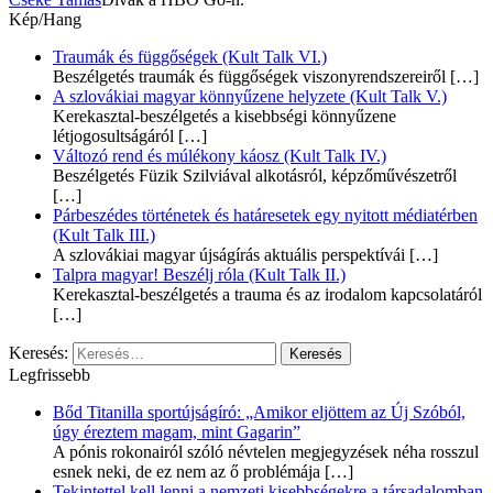
Kép/Hang
Traumák és függőségek (Kult Talk VI.)
Beszélgetés traumák és függőségek viszonyrendszereiről
[…]
A szlovákiai magyar könnyűzene helyzete (Kult Talk V.)
Kerekasztal-beszélgetés a kisebbségi könnyűzene
létjogosultságáról
[…]
Változó rend és múlékony káosz (Kult Talk IV.)
Beszélgetés Füzik Szilviával alkotásról, képzőművészetről
[…]
Párbeszédes történetek és határesetek egy nyitott médiatérben
(Kult Talk III.)
A szlovákiai magyar újságírás aktuális perspektívái
[…]
Talpra magyar! Beszélj róla (Kult Talk II.)
Kerekasztal-beszélgetés a trauma és az irodalom kapcsolatáról
[…]
Keresés:
Legfrissebb
Bőd Titanilla sportújságíró: „Amikor eljöttem az Új Szóból,
úgy éreztem magam, mint Gagarin”
A pónis rokonairól szóló névtelen megjegyzések néha rosszul
esnek neki, de ez nem az ő problémája
[…]
Tekintettel kell lenni a nemzeti kisebbségekre a társadalomban