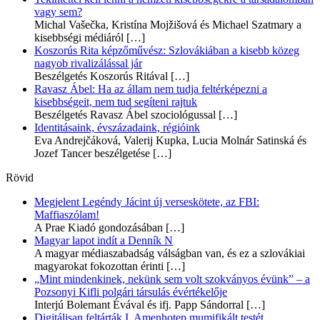
vagy sem?
Michal Vašečka, Kristína Mojžišová és Michael Szatmary a
kisebbségi médiáról
[…]
Koszorús Rita képzőművész: Szlovákiában a kisebb közeg
nagyob rivalizálással jár
Beszélgetés Koszorús Ritával
[…]
Ravasz Ábel: Ha az állam nem tudja feltérképezni a
kisebbségeit, nem tud segíteni rajtuk
Beszélgetés Ravasz Ábel szociológussal
[…]
Identitásaink, évszázadaink, régióink
Eva Andrejčáková, Valerij Kupka, Lucia Molnár Satinská és
Jozef Tancer beszélgetése
[…]
Rövid
Megjelent Legéndy Jácint új verseskötete, az FBI:
Maffiaszólam!
A Prae Kiadó gondozásában
[…]
Magyar lapot indít a Denník N
A magyar médiaszabadság válságban van, és ez a szlovákiai
magyarokat fokozottan érinti
[…]
„Mint mindenkinek, nekünk sem volt szokványos évünk” – a
Pozsonyi Kifli polgári társulás évértékelője
Interjú Bolemant Évával és ifj. Papp Sándorral
[…]
Digitálisan feltárták I. Amenhotep mumifikált testét