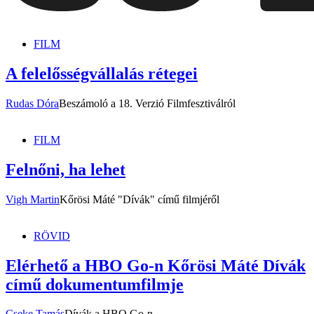
dunszt.sk
kultmag
FILM
A felelősségvállalás rétegei
Rudas Dóra
Beszámoló a 18. Verzió Filmfesztiválról
FILM
Felnőni, ha lehet
Vigh Martin
Kőrösi Máté "Dívák" című filmjéről
RÖVID
Elérhető a HBO Go-n Kőrösi Máté Dívák
című dokumentumfilmje
Cseke Tamás
Dívák a HBO Go-n.