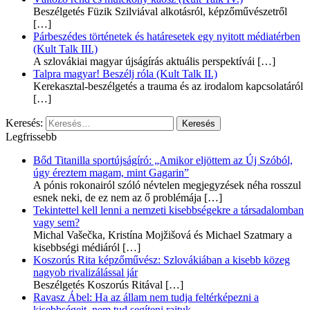
Beszélgetés Füzik Szilviával alkotásról, képzőművészetről
[…]
Párbeszédes történetek és határesetek egy nyitott médiatérben
(Kult Talk III.)
A szlovákiai magyar újságírás aktuális perspektívái
[…]
Talpra magyar! Beszélj róla (Kult Talk II.)
Kerekasztal-beszélgetés a trauma és az irodalom kapcsolatáról
[…]
Keresés:
Legfrissebb
Bőd Titanilla sportújságíró: „Amikor eljöttem az Új Szóból,
úgy éreztem magam, mint Gagarin”
A pónis rokonairól szóló névtelen megjegyzések néha rosszul
esnek neki, de ez nem az ő problémája
[…]
Tekintettel kell lenni a nemzeti kisebbségekre a társadalomban
vagy sem?
Michal Vašečka, Kristína Mojžišová és Michael Szatmary a
kisebbségi médiáról
[…]
Koszorús Rita képzőművész: Szlovákiában a kisebb közeg
nagyob rivalizálással jár
Beszélgetés Koszorús Ritával
[…]
Ravasz Ábel: Ha az állam nem tudja feltérképezni a
kisebbségeit, nem tud segíteni rajtuk