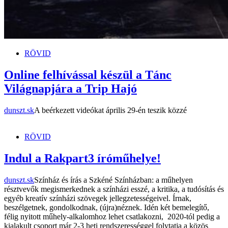
RÖVID
Online felhívással készül a Tánc
Világnapjára a Trip Hajó
dunszt.sk
A beérkezett videókat április 29-én teszik közzé
RÖVID
Indul a Rakpart3 íróműhelye!
dunszt.sk
Színház és írás a Szkéné Színházban: a műhelyen
résztvevők megismerkednek a színházi esszé, a kritika, a tudósítás és
egyéb kreatív színházi szövegek jellegzetességeivel. Írnak,
beszélgetnek, gondolkodnak, (újra)néznek. Idén két bemelegítő,
félig nyitott műhely-alkalomhoz lehet csatlakozni, 2020-tól pedig a
kialakult csoport már 2-3 heti rendszerességgel folytatja a közös