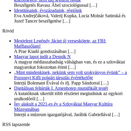
Beszélgetés Ravasz Ábel szociológussal
[…]
Identitásaink, évszázadaink, régióink
Eva Andrejčáková, Valerij Kupka, Lucia Molnár Satinská és
Jozef Tancer beszélgetése
[…]
Rövid
Megjelent Legéndy Jácint új verseskötete, az FBI:
Maffiaszólam!
A Prae Kiadó gondozásában
[…]
Magyar lapot indít a Denník N
A magyar médiaszabadság válságban van, és ez a szlovákiai
magyarokat fokozottan érinti
[…]
„Mint mindenkinek, nekünk sem volt szokványos évünk” – a
Pozsonyi Kifli polgári társulás évértékelője
Interjú Bolemant Évával és ifj. Papp Sándorral
[…]
Digitálisan feltárták I. Amenhotep mumifikált testét
A kutatóknak sikerült több részletet megtudniuk az egykori
uralkodóról
[…]
Így alakult a 2021-es év a Szlovákiai Magyar Kultúra
Múzeumában
Interjú a múzeum igazgatójával, Jarábik Gabriellával
[…]
RSS lapszemle