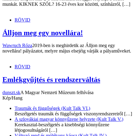
munkát. KIKNEK SZÓL? 16-23 éves kor közötti, színházról, […]
RÖVID
Álljon meg egy novellára!
Wawruch Róza
2019-ben is meghirdetik az Álljon meg egy
novellára! pályázatot, melyre május elsejéig várják a pályaműveket.
RÖVID
Emlékgyűjtés és rendszerváltás
dunszt.sk
A Magyar Nemzeti Múzeum felhívása
Kép/Hang
Traumák és függőségek (Kult Talk VI.)
Beszélgetés traumák és függőségek viszonyrendszereiről
[…]
A szlovákiai magyar könnyűzene helyzete (Kult Talk V.)
Kerekasztal-beszélgetés a kisebbségi könnyűzene
létjogosultságáról
[…]
Változó rend és múlékony káosz (Kult Talk IV.)