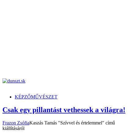
dunszt.sk
kultmag
KÉPZŐMŰVÉSZET
Csak egy pillantást vethessek a világra!
Frazon Zsófia
Kaszás Tamás "Szívvel és értelemmel" című
kiállításáról