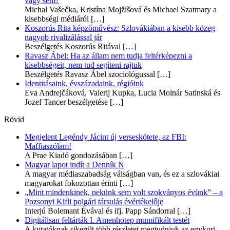
vagy sem?
Michal Vašečka, Kristína Mojžišová és Michael Szatmary a
kisebbségi médiáról
[…]
Koszorús Rita képzőművész: Szlovákiában a kisebb közeg
nagyob rivalizálással jár
Beszélgetés Koszorús Ritával
[…]
Ravasz Ábel: Ha az állam nem tudja feltérképezni a
kisebbségeit, nem tud segíteni rajtuk
Beszélgetés Ravasz Ábel szociológussal
[…]
Identitásaink, évszázadaink, régióink
Eva Andrejčáková, Valerij Kupka, Lucia Molnár Satinská és
Jozef Tancer beszélgetése
[…]
Rövid
Megjelent Legéndy Jácint új verseskötete, az FBI:
Maffiaszólam!
A Prae Kiadó gondozásában
[…]
Magyar lapot indít a Denník N
A magyar médiaszabadság válságban van, és ez a szlovákiai
magyarokat fokozottan érinti
[…]
„Mint mindenkinek, nekünk sem volt szokványos évünk” – a
Pozsonyi Kifli polgári társulás évértékelője
Interjú Bolemant Évával és ifj. Papp Sándorral
[…]
Digitálisan feltárták I. Amenhotep mumifikált testét
A kutatóknak sikerült több részletet megtudniuk az egykori