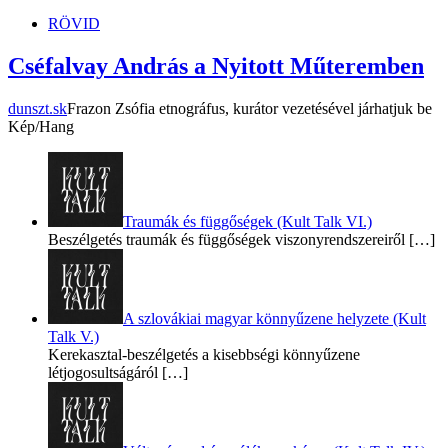
RÖVID
Cséfalvay András a Nyitott Műteremben
dunszt.sk
Frazon Zsófia etnográfus, kurátor vezetésével járhatjuk be
Kép/Hang
Traumák és függőségek (Kult Talk VI.)
Beszélgetés traumák és függőségek viszonyrendszereiről
[…]
A szlovákiai magyar könnyűzene helyzete (Kult
Talk V.)
Kerekasztal-beszélgetés a kisebbségi könnyűzene
létjogosultságáról
[…]