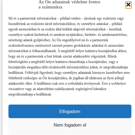
Az Ön adatainak védelme fontos
a számunkra
Mi és a partnereink információkat – például sütiket – tárolunk egy eszközön vagy
hozzáférünk az eszközön tárolt információkhoz, és személyes adatokat – például
egyedi azonosítókat és az eszköz által küldött alapvető információkat – kezelünk
személyre szabott hirdetések és tartalom nyújtásához, hirdetés- és tartalomméréshez,
nézettségi adatok gyűjtéséhez. Az Ön engedélyével mi és a partnereink
eszközleolvasásos módszerrel szerzett pontos geolokációs adatokat és azonosítási
információkat is felhasználhatunk. A megfelelő helyre kattintva hozzájárulhat ahhoz,
hogy mi és a partnereink a fent leírtak szerint adatkezelést végezzünk. Másik
lehetőségként a megfelelő helyre kattintva elutasíthatja a hozzájárulást, vagy a
hozzájárulás megadása előtt részletesebb információkhoz juthat, és megváltoztathatja
beállításait. Felhívjuk figyelmét, hogy személyes adatainak bizonyos kezeléséhez nem
feltétlenül szükséges az Ön hozzájárulása, de jogában áll tiltakozni az ilyen jellegű
adatkezelés ellen. A beállításai csak erre a weboldalra érvényesek. Erre a webhelyre
visszatérve vagy az adatvédelmi szabályzatunk segítségével bármikor
megváltoztathatja a beállításait.
Elfogadom
Impresszum
Nem fogadom el
Partnereink
Szerzői jogok, adatvédelem