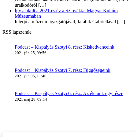
uralkodóról
[…]
Így alakult a 2021-es év a Szlovákiai Magyar Kultúra
Múzeumában
Interjú a múzeum igazgatójával, Jarábik Gabriellával
[…]
RSS lapszemle
Podcast – Kispályás Szotyi 8. rész: Kiskedvenceink
2021 jún 25, 09:56
Podcast – Kispályás Szotyi 7. rész: Függőségeink
2021 jún 05, 11:40
Podcast – Kispályás Szotyi 6. rész: Az életünk egy része
2021 máj 28, 09:14