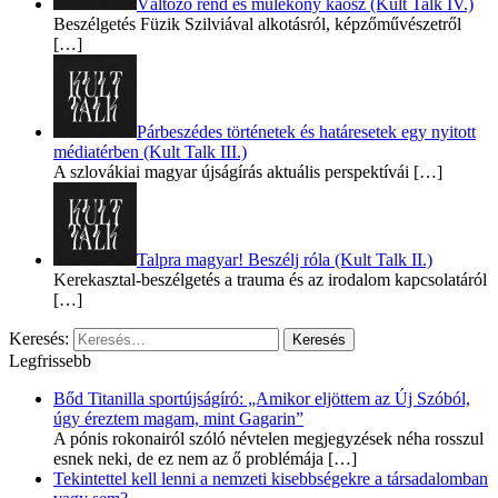
Változó rend és múlékony káosz (Kult Talk IV.)
Beszélgetés Füzik Szilviával alkotásról, képzőművészetről
[…]
Párbeszédes történetek és határesetek egy nyitott
médiatérben (Kult Talk III.)
A szlovákiai magyar újságírás aktuális perspektívái
[…]
Talpra magyar! Beszélj róla (Kult Talk II.)
Kerekasztal-beszélgetés a trauma és az irodalom kapcsolatáról
[…]
Keresés:
Legfrissebb
Bőd Titanilla sportújságíró: „Amikor eljöttem az Új Szóból,
úgy éreztem magam, mint Gagarin”
A pónis rokonairól szóló névtelen megjegyzések néha rosszul
esnek neki, de ez nem az ő problémája
[…]
Tekintettel kell lenni a nemzeti kisebbségekre a társadalomban