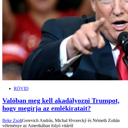
RÖVID
Valóban meg kell akadályozni Trumpot,
hogy megírja az emlékiratait?
Beke Zsolt
Gerevich András, Michal Hvorecký és Németh Zoltán
véleménye az Amerikában folyó vitáról