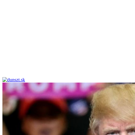
dunszt.sk
kultmag