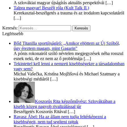
A szlovákiai magyar újságírás aktuális perspektívái
[…]
Talpra magyar! Beszélj róla (Kult Talk II.)
Kerekasztal-beszélgetés a trauma és az irodalom kapcsolatáról
[…]
Keresés:
Legfrissebb
Bőd Titanilla sportújságíró: „Amikor eljöttem az Új Szóból,
úgy éreztem magam, mint Gagarin”
A pónis rokonairól szóló névtelen megjegyzések néha rosszul
esnek neki, de ez nem az ő problémája
[…]
Tekintettel kell lenni a nemzeti kisebbségekre a társadalomban
vagy sem?
Michal Vašečka, Kristína Mojžišová és Michael Szatmary a
kisebbségi médiáról
[…]
Koszorús Rita képzőművész: Szlovákiában a
kisebb közeg nagyob rivalizálással jár
Beszélgetés Koszorús Ritával
[…]
Ravasz Ábel: Ha az állam nem tudja feltérképezni a
kisebbségeit, nem tud segíteni rajtuk
Beszélgetés Ravasz Ábel szociológussal
[…]