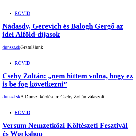
RÖVID
Nádasdy, Gerevich és Balogh Gergő az
idei Alföld-díjasok
dunszt.sk
Gratulálunk
RÖVID
Csehy Zoltán: „nem hittem volna, hogy ez
is be fog következni”
dunszt.sk
A Dunszt kérdéseire Csehy Zoltán válaszolt
RÖVID
Versum Nemzetközi Költészeti Fesztivál
és Workshop