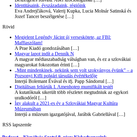
Identitásaink, évszázadaink, régióink
Eva Andrejčáková, Valerij Kupka, Lucia Molnár Satinská és
Jozef Tancer beszélgetése
[…]
Rövid
Megjelent Legéndy Jácint új verseskötete, az FBI:
Maffiaszólam!
A Prae Kiadó gondozásában
[…]
Magyar lapot indít a Denník N
A magyar médiaszabadság válságban van, és ez a szlovákiai
magyarokat fokozottan érinti
[…]
„Mint mindenkinek, nekünk sem volt szokványos évünk” – a
Pozsonyi Kifli polgári társulás évértékelője
Interjú Bolemant Évával és ifj. Papp Sándorral
[…]
Digitálisan feltárták I. Amenhotep mumifikált testét
A kutatóknak sikerült több részletet megtudniuk az egykori
uralkodóról
[…]
Így alakult a 2021-es év a Szlovákiai Magyar Kultúra
Múzeumában
Interjú a múzeum igazgatójával, Jarábik Gabriellával
[…]
RSS lapszemle