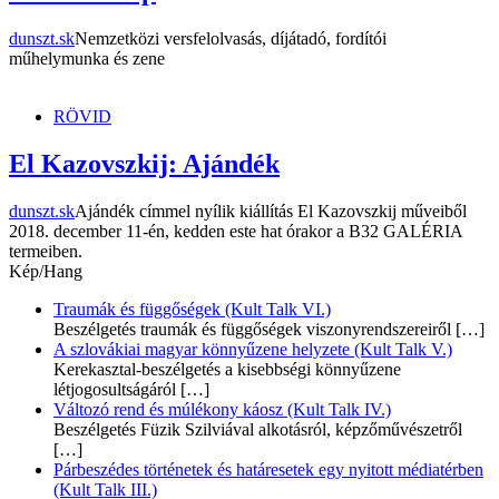
dunszt.sk
Nemzetközi versfelolvasás, díjátadó, fordítói
műhelymunka és zene
RÖVID
El Kazovszkij: Ajándék
dunszt.sk
Ajándék címmel nyílik kiállítás El Kazovszkij műveiből
2018. december 11-én, kedden este hat órakor a B32 GALÉRIA
termeiben.
Kép/Hang
Traumák és függőségek (Kult Talk VI.)
Beszélgetés traumák és függőségek viszonyrendszereiről
[…]
A szlovákiai magyar könnyűzene helyzete (Kult Talk V.)
Kerekasztal-beszélgetés a kisebbségi könnyűzene
létjogosultságáról
[…]
Változó rend és múlékony káosz (Kult Talk IV.)
Beszélgetés Füzik Szilviával alkotásról, képzőművészetről
[…]
Párbeszédes történetek és határesetek egy nyitott médiatérben
(Kult Talk III.)