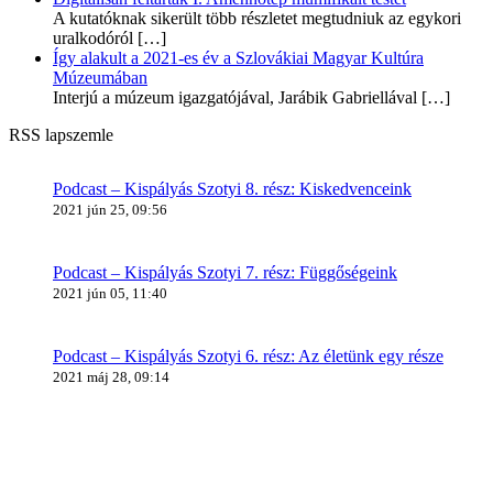
A kutatóknak sikerült több részletet megtudniuk az egykori
uralkodóról
[…]
Így alakult a 2021-es év a Szlovákiai Magyar Kultúra
Múzeumában
Interjú a múzeum igazgatójával, Jarábik Gabriellával
[…]
RSS lapszemle
Podcast – Kispályás Szotyi 8. rész: Kiskedvenceink
2021 jún 25, 09:56
Podcast – Kispályás Szotyi 7. rész: Függőségeink
2021 jún 05, 11:40
Podcast – Kispályás Szotyi 6. rész: Az életünk egy része
2021 máj 28, 09:14