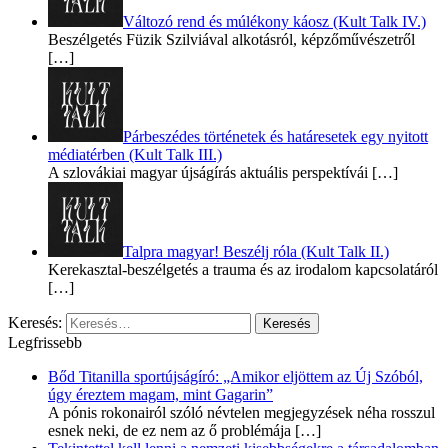
Változó rend és múlékony káosz (Kult Talk IV.)
Beszélgetés Füzik Szilviával alkotásról, képzőművészetről
[…]
Párbeszédes történetek és határesetek egy nyitott
médiatérben (Kult Talk III.)
A szlovákiai magyar újságírás aktuális perspektívái
[…]
Talpra magyar! Beszélj róla (Kult Talk II.)
Kerekasztal-beszélgetés a trauma és az irodalom kapcsolatáról
[…]
Keresés:
Legfrissebb
Bőd Titanilla sportújságíró: „Amikor eljöttem az Új Szóból,
úgy éreztem magam, mint Gagarin”
A pónis rokonairól szóló névtelen megjegyzések néha rosszul
esnek neki, de ez nem az ő problémája
[…]