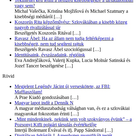
Tekintettel kell lenni a nemzeti kisebbségekre a társadalomban
vagy sem?
Michal Vašečka, Kristína Mojžišová és Michael Szatmary a
kisebbségi médiáról
[…]
Koszorús Rita képzőművész: Szlovákiában a kisebb közeg
nagyob rivalizálással jár
Beszélgetés Koszorús Ritával
[…]
Ravasz Ábel: Ha az állam nem tudja feltérképezni a
kisebbségeit, nem tud segíteni rajtuk
Beszélgetés Ravasz Ábel szociológussal
[…]
Identitásaink, évszázadaink, régióink
Eva Andrejčáková, Valerij Kupka, Lucia Molnár Satinská és
Jozef Tancer beszélgetése
[…]
Rövid
Megjelent Legéndy Jácint új verseskötete, az FBI:
Maffiaszólam!
A Prae Kiadó gondozásában
[…]
Magyar lapot indít a Denník N
A magyar médiaszabadság válságban van, és ez a szlovákiai
magyarokat fokozottan érinti
[…]
„Mint mindenkinek, nekünk sem volt szokványos évünk” – a
Pozsonyi Kifli polgári társulás évértékelője
Interjú Bolemant Évával és ifj. Papp Sándorral
[…]
Digitálisan feltárták I. Amenhotep mumifikált testét