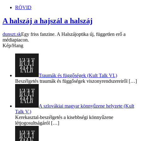
RÖVID
A halszáj a hajszál a halszáj
dunszt.sk
Egy friss fanzine. A Halszájoptika új, független erő a
médiapiacon.
Kép/Hang
Traumák és függőségek (Kult Talk VI.)
Beszélgetés traumák és függőségek viszonyrendszereiről
[…]
A szlovákiai magyar könnyűzene helyzete (Kult
Talk V.)
Kerekasztal-beszélgetés a kisebbségi könnyűzene
létjogosultságáról
[…]