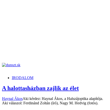
dunszt.sk
kultmag
IRODALOM
A halottasházban zajlik az élet
Haynal Ákos
Aki kérdez: Haynal Ákos, a Halszájoptika alapítója.
Aki válaszol: Ferdinánd Zoltán (író), Nagy M. Hedvig (fotós).