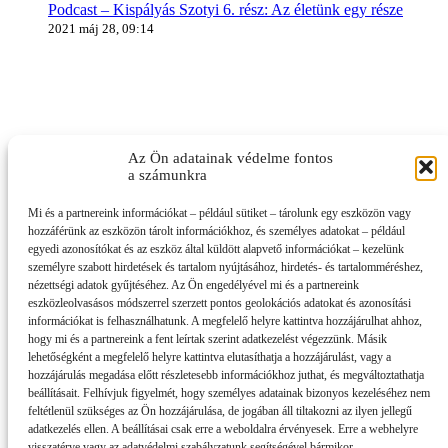
Podcast – Kispályás Szotyi 6. rész: Az életünk egy része
2021 máj 28, 09:14
Az Ön adatainak védelme fontos
a számunkra
Mi és a partnereink információkat – például sütiket – tárolunk egy eszközön vagy
hozzáférünk az eszközön tárolt információkhoz, és személyes adatokat – például
egyedi azonosítókat és az eszköz által küldött alapvető információkat – kezelünk
személyre szabott hirdetések és tartalom nyújtásához, hirdetés- és tartalomméréshez,
nézettségi adatok gyűjtéséhez. Az Ön engedélyével mi és a partnereink
eszközleolvasásos módszerrel szerzett pontos geolokációs adatokat és azonosítási
információkat is felhasználhatunk. A megfelelő helyre kattintva hozzájárulhat ahhoz,
hogy mi és a partnereink a fent leírtak szerint adatkezelést végezzünk. Másik
lehetőségként a megfelelő helyre kattintva elutasíthatja a hozzájárulást, vagy a
hozzájárulás megadása előtt részletesebb információkhoz juthat, és megváltoztathatja
beállításait. Felhívjuk figyelmét, hogy személyes adatainak bizonyos kezeléséhez nem
feltétlenül szükséges az Ön hozzájárulása, de jogában áll tiltakozni az ilyen jellegű
adatkezelés ellen. A beállításai csak erre a weboldalra érvényesek. Erre a webhelyre
visszatérve vagy az adatvédelmi szabályzatunk segítségével bármikor