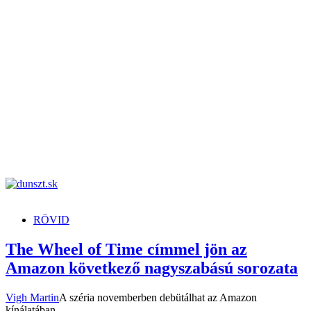
dunszt.sk
kultmag
RÖVID
The Wheel of Time címmel jön az
Amazon következő nagyszabású sorozata
Vigh Martin
A széria novemberben debütálhat az Amazon
kínálatában