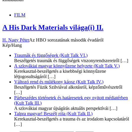
FILM
A His Dark Materials világa(i) II.
H. Nagy Péter
Az HBO sorozatának második évadáról
Kép/Hang
Traumák és függőségek (Kult Talk VI.)
Beszélgetés traumák és függőségek viszonyrendszereiről
[…]
A szlovákiai magyar könnyűzene helyzete (Kult Talk V.)
Kerekasztal-beszélgetés a kisebbségi könnyűzene
létjogosultságáról
[…]
Változó rend és múlékony káosz (Kult Talk IV.)
Beszélgetés Füzik Szilviával alkotásról, képzőművészetről
[…]
Párbeszédes történetek és határesetek egy nyitott médiatérben
(Kult Talk III.)
A szlovákiai magyar újságírás aktuális perspektívái
[…]
Talpra magyar! Beszélj róla (Kult Talk II.)
Kerekasztal-beszélgetés a trauma és az irodalom kapcsolatáról
[…]