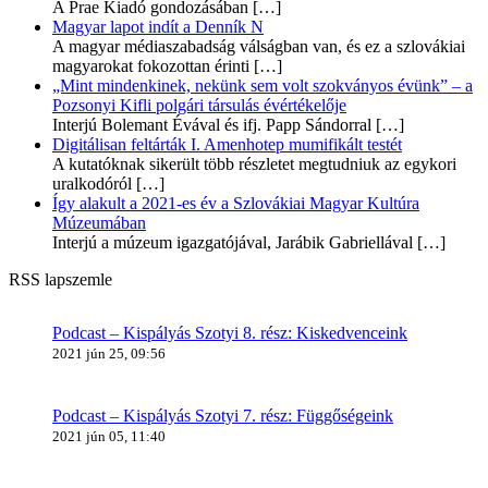
A Prae Kiadó gondozásában
[…]
Magyar lapot indít a Denník N
A magyar médiaszabadság válságban van, és ez a szlovákiai
magyarokat fokozottan érinti
[…]
„Mint mindenkinek, nekünk sem volt szokványos évünk” – a
Pozsonyi Kifli polgári társulás évértékelője
Interjú Bolemant Évával és ifj. Papp Sándorral
[…]
Digitálisan feltárták I. Amenhotep mumifikált testét
A kutatóknak sikerült több részletet megtudniuk az egykori
uralkodóról
[…]
Így alakult a 2021-es év a Szlovákiai Magyar Kultúra
Múzeumában
Interjú a múzeum igazgatójával, Jarábik Gabriellával
[…]
RSS lapszemle
Podcast – Kispályás Szotyi 8. rész: Kiskedvenceink
2021 jún 25, 09:56
Podcast – Kispályás Szotyi 7. rész: Függőségeink
2021 jún 05, 11:40