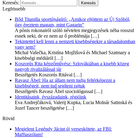
Keresés:
Legfrissebb
Bőd Titanilla sportújságíró: „Amikor eljöttem az Új Szóból,
úgy éreztem magam, mint Gagarin”
A pónis rokonairól szóló névtelen megjegyzések néha rosszul
esnek neki, de ez nem az ő problémája
[…]
Tekintettel kell lenni a nemzeti kisebbségekre a társadalomban
vagy sem?
Michal Vašečka, Kristína Mojžišová és Michael Szatmary a
kisebbségi médiáról
[…]
Koszorús Rita képzőművész: Szlovákiában a kisebb közeg
nagyob rivalizálással jár
Beszélgetés Koszorús Ritával
[…]
Ravasz Ábel: Ha az állam nem tudja feltérképezni a
kisebbségeit, nem tud segíteni rajtuk
Beszélgetés Ravasz Ábel szociológussal
[…]
Identitásaink, évszázadaink, régióink
Eva Andrejčáková, Valerij Kupka, Lucia Molnár Satinská és
Jozef Tancer beszélgetése
[…]
Rövid
Megjelent Legéndy Jácint új verseskötete, az FBI:
Maffiaszólam!