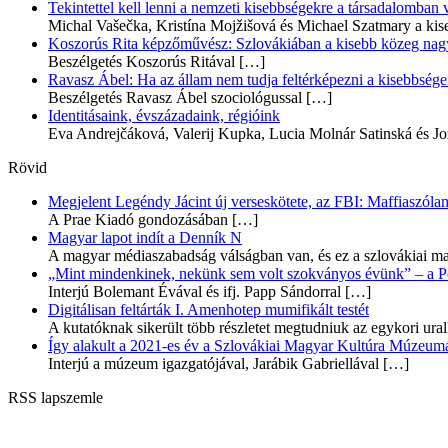
Tekintettel kell lenni a nemzeti kisebbségekre a társadalomban
Michal Vašečka, Kristína Mojžišová és Michael Szatmary a kis
Koszorús Rita képzőművész: Szlovákiában a kisebb közeg nagyo
Beszélgetés Koszorús Ritával
[…]
Ravasz Ábel: Ha az állam nem tudja feltérképezni a kisebbségeit
Beszélgetés Ravasz Ábel szociológussal
[…]
Identitásaink, évszázadaink, régióink
Eva Andrejčáková, Valerij Kupka, Lucia Molnár Satinská és Jo
Rövid
Megjelent Legéndy Jácint új verseskötete, az FBI: Maffiaszóla
A Prae Kiadó gondozásában
[…]
Magyar lapot indít a Denník N
A magyar médiaszabadság válságban van, és ez a szlovákiai ma
„Mint mindenkinek, nekünk sem volt szokványos évünk” – a Pozs
Interjú Bolemant Évával és ifj. Papp Sándorral
[…]
Digitálisan feltárták I. Amenhotep mumifikált testét
A kutatóknak sikerült több részletet megtudniuk az egykori ur
Így alakult a 2021-es év a Szlovákiai Magyar Kultúra Múzeum
Interjú a múzeum igazgatójával, Jarábik Gabriellával
[…]
RSS lapszemle