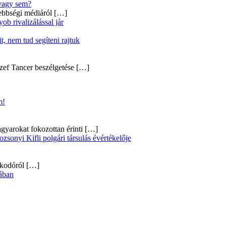
 vagy sem?
ebbségi médiáról
[…]
b rivalizálással jár
, nem tud segíteni rajtuk
zef Tancer beszélgetése
[…]
m!
gyarokat fokozottan érinti
[…]
onyi Kifli polgári társulás évértékelője
alkodóról
[…]
ában