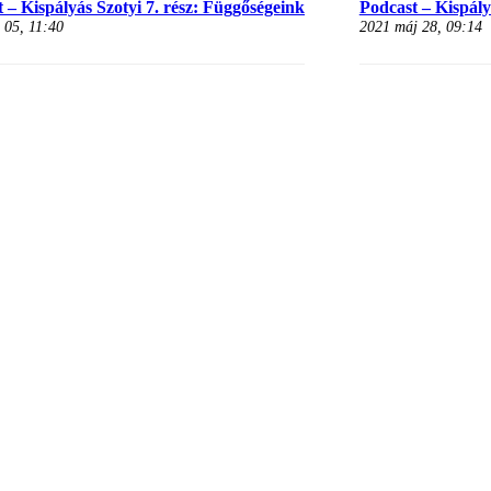
 – Kispályás Szotyi 7. rész: Függőségeink
Podcast – Kispályá
 05, 11:40
2021 máj 28, 09:14