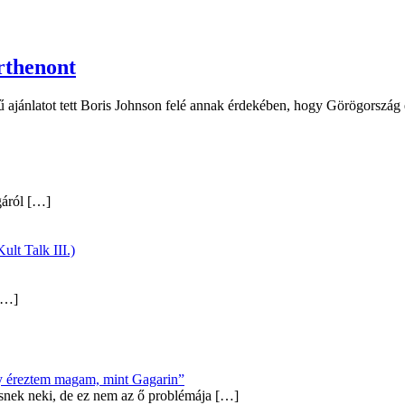
rthenont
 ajánlatot tett Boris Johnson felé annak érdekében, hogy Görögország 
gáról
[…]
ult Talk III.)
…]
úgy éreztem magam, mint Gagarin”
snek neki, de ez nem az ő problémája
[…]