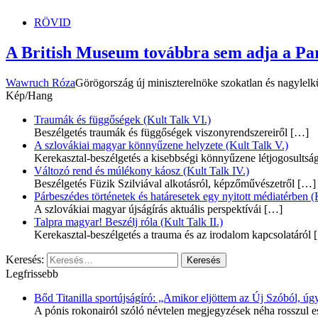
RÖVID
A British Museum továbbra sem adja a Pa
Wawruch Róza
Görögország új miniszterelnöke szokatlan és nagylelkű
Kép/Hang
Traumák és függőségek (Kult Talk VI.)
Beszélgetés traumák és függőségek viszonyrendszereiről
[…]
A szlovákiai magyar könnyűzene helyzete (Kult Talk V.)
Kerekasztal-beszélgetés a kisebbségi könnyűzene létjogosultsá
Változó rend és múlékony káosz (Kult Talk IV.)
Beszélgetés Füzik Szilviával alkotásról, képzőművészetről
[…]
Párbeszédes történetek és határesetek egy nyitott médiatérben (K
A szlovákiai magyar újságírás aktuális perspektívái
[…]
Talpra magyar! Beszélj róla (Kult Talk II.)
Kerekasztal-beszélgetés a trauma és az irodalom kapcsolatáról
[
Keresés:
Legfrissebb
Bőd Titanilla sportújságíró: „Amikor eljöttem az Új Szóból, 
A pónis rokonairól szóló névtelen megjegyzések néha rosszul e