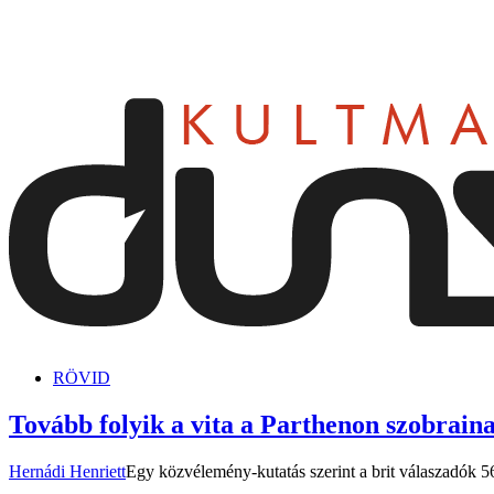
dunszt.sk
kultmag
RÖVID
Tovább folyik a vita a Parthenon szobraina
Hernádi Henriett
Egy közvélemény-kutatás szerint a brit válaszadók 5