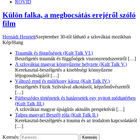
RÖVID
Külön falka, a megbocsátás erejéről szóló
film
Hernádi Henriett
Szeptember 30-tól látható a szlovákiai mozikban
Kép/Hang
Traumák és függőségek (Kult Talk VI.)
Beszélgetés traumák és függőségek viszonyrendszereiről
[…]
A szlovákiai magyar könnyűzene helyzete (Kult Talk V.)
Kerekasztal-beszélgetés a kisebbségi könnyűzene
létjogosultságáról
[…]
Változó rend és múlékony káosz (Kult Talk IV.)
Beszélgetés Füzik Szilviával alkotásról, képzőművészetről
[…]
Párbeszédes történetek és határesetek egy nyitott médiatérben
(Kult Talk III.)
A szlovákiai magyar újságírás aktuális perspektívái
[…]
Talpra magyar! Beszélj róla (Kult Talk II.)
Kerekasztal-beszélgetés a trauma és az irodalom kapcsolatáról
[…]
Keresés: