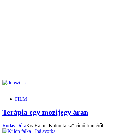
dunszt.sk
kultmag
FILM
Terápia egy mozijegy árán
Rudas Dóra
Kis Hajni "Külön falka" című filmjéről