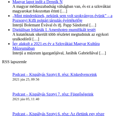
Magyar lapot indít a Denník N
A magyar médiaszabadság válságban van, és ez a szlovákiai
magyarokat fokozottan érinti
[…]
„Mint mindenkinek, nekünk sem volt szokványos évünk” – a
Pozsonyi Kifli polgári társulás évértékelője
Interjú Bolemant Évával és ifj. Papp Sándorral
[…]
Digitálisan feltárták I. Amenhotep mumifikált testét
A kutatóknak sikerült több részletet megtudniuk az egykori
uralkodóról
[…]
Így alakult a 2021-es év a Szlovákiai Magyar Kultúra
Múzeumában
Interjú a múzeum igazgatójával, Jarábik Gabriellával
[…]
RSS lapszemle
Podcast – Kispályás Szotyi 8. rész: Kiskedvenceink
2021 jún 25, 09:56
Podcast – Kispályás Szotyi 7. rész: Függőségeink
2021 jún 05, 11:40
Podcast – Kispályás Szotyi 6. rész: Az életünk egy része