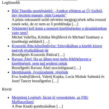
Legfrissebb
Bőd Titanilla sportújságíró: „Amikor eljöttem az Új Szóból,
úgy éreztem magam, mint Gagarin”
A pónis rokonairól szóló névtelen megjegyzések néha rosszul
esnek neki, de ez nem az ő problémája
[…]
Tekintettel kell lenni a nemzeti kisebbségekre a társadalomban
vagy sem?
Michal Vašečka, Kristína Mojžišová és Michael Szatmary a
kisebbségi médiáról
[…]
Koszorús Rita képzőművész: Szlovákiában a kisebb közeg
nagyob rivalizálással jár
Beszélgetés Koszorús Ritával
[…]
Ravasz Ábel: Ha az állam nem tudja feltérképezni a
kisebbségeit, nem tud segíteni rajtuk
Beszélgetés Ravasz Ábel szociológussal
[…]
Identitásaink, évszázadaink, régióink
Eva Andrejčáková, Valerij Kupka, Lucia Molnár Satinská és
Jozef Tancer beszélgetése
[…]
Rövid
Megjelent Legéndy Jácint új verseskötete, az FBI:
Maffiaszólam!
A Prae Kiadó gondozásában
[…]