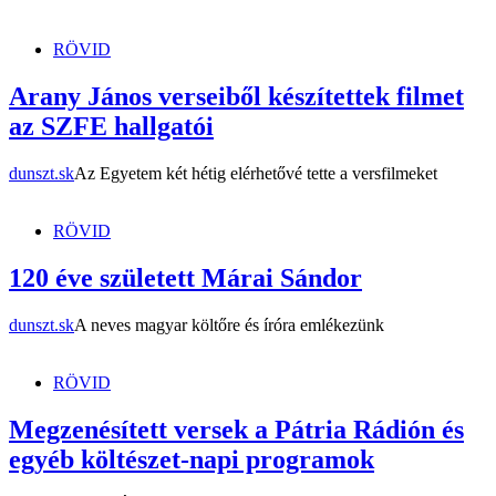
dunszt.sk
kultmag
RÖVID
Arany János verseiből készítettek filmet
az SZFE hallgatói
dunszt.sk
Az Egyetem két hétig elérhetővé tette a versfilmeket
RÖVID
120 éve született Márai Sándor
dunszt.sk
A neves magyar költőre és íróra emlékezünk
RÖVID
Megzenésített versek a Pátria Rádión és
egyéb költészet-napi programok