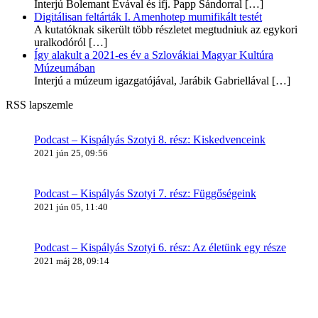
Interjú Bolemant Évával és ifj. Papp Sándorral
[…]
Digitálisan feltárták I. Amenhotep mumifikált testét
A kutatóknak sikerült több részletet megtudniuk az egykori
uralkodóról
[…]
Így alakult a 2021-es év a Szlovákiai Magyar Kultúra
Múzeumában
Interjú a múzeum igazgatójával, Jarábik Gabriellával
[…]
RSS lapszemle
Podcast – Kispályás Szotyi 8. rész: Kiskedvenceink
2021 jún 25, 09:56
Podcast – Kispályás Szotyi 7. rész: Függőségeink
2021 jún 05, 11:40
Podcast – Kispályás Szotyi 6. rész: Az életünk egy része
2021 máj 28, 09:14