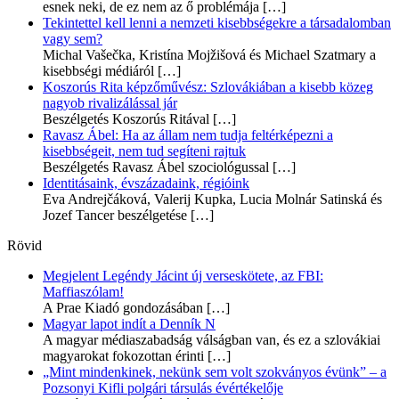
esnek neki, de ez nem az ő problémája
[…]
Tekintettel kell lenni a nemzeti kisebbségekre a társadalomban
vagy sem?
Michal Vašečka, Kristína Mojžišová és Michael Szatmary a
kisebbségi médiáról
[…]
Koszorús Rita képzőművész: Szlovákiában a kisebb közeg
nagyob rivalizálással jár
Beszélgetés Koszorús Ritával
[…]
Ravasz Ábel: Ha az állam nem tudja feltérképezni a
kisebbségeit, nem tud segíteni rajtuk
Beszélgetés Ravasz Ábel szociológussal
[…]
Identitásaink, évszázadaink, régióink
Eva Andrejčáková, Valerij Kupka, Lucia Molnár Satinská és
Jozef Tancer beszélgetése
[…]
Rövid
Megjelent Legéndy Jácint új verseskötete, az FBI:
Maffiaszólam!
A Prae Kiadó gondozásában
[…]
Magyar lapot indít a Denník N
A magyar médiaszabadság válságban van, és ez a szlovákiai
magyarokat fokozottan érinti
[…]
„Mint mindenkinek, nekünk sem volt szokványos évünk” – a
Pozsonyi Kifli polgári társulás évértékelője