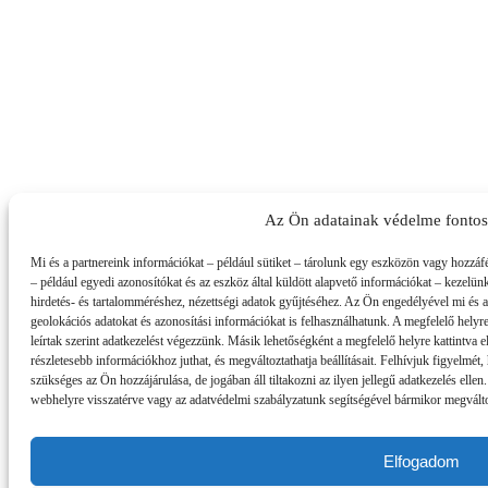
Az Ön adatainak védelme fonto
Mi és a partnereink információkat – például sütiket – tárolunk egy eszközön vagy hozzáf
– például egyedi azonosítókat és az eszköz által küldött alapvető információkat – kezelün
hirdetés- és tartalomméréshez, nézettségi adatok gyűjtéséhez. Az Ön engedélyével mi és 
geolokációs adatokat és azonosítási információkat is felhasználhatunk. A megfelelő helyre
leírtak szerint adatkezelést végezzünk. Másik lehetőségként a megfelelő helyre kattintva el
részletesebb információkhoz juthat, és megváltoztathatja beállításait. Felhívjuk figyelmé
szükséges az Ön hozzájárulása, de jogában áll tiltakozni az ilyen jellegű adatkezelés ellen
webhelyre visszatérve vagy az adatvédelmi szabályzatunk segítségével bármikor megváltozt
Elfogadom