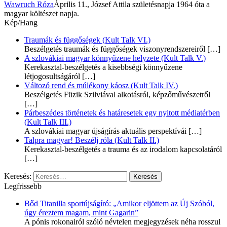
Wawruch Róza
Április 11., József Attila születésnapja 1964 óta a
magyar költészet napja.
Kép/Hang
Traumák és függőségek (Kult Talk VI.)
Beszélgetés traumák és függőségek viszonyrendszereiről
[…]
A szlovákiai magyar könnyűzene helyzete (Kult Talk V.)
Kerekasztal-beszélgetés a kisebbségi könnyűzene
létjogosultságáról
[…]
Változó rend és múlékony káosz (Kult Talk IV.)
Beszélgetés Füzik Szilviával alkotásról, képzőművészetről
[…]
Párbeszédes történetek és határesetek egy nyitott médiatérben
(Kult Talk III.)
A szlovákiai magyar újságírás aktuális perspektívái
[…]
Talpra magyar! Beszélj róla (Kult Talk II.)
Kerekasztal-beszélgetés a trauma és az irodalom kapcsolatáról
[…]
Keresés:
Legfrissebb
Bőd Titanilla sportújságíró: „Amikor eljöttem az Új Szóból,
úgy éreztem magam, mint Gagarin”
A pónis rokonairól szóló névtelen megjegyzések néha rosszul