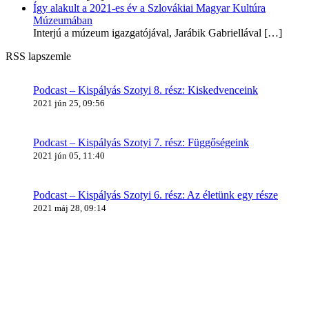
Így alakult a 2021-es év a Szlovákiai Magyar Kultúra
Múzeumában
Interjú a múzeum igazgatójával, Jarábik Gabriellával
[…]
RSS lapszemle
Podcast – Kispályás Szotyi 8. rész: Kiskedvenceink
2021 jún 25, 09:56
Podcast – Kispályás Szotyi 7. rész: Függőségeink
2021 jún 05, 11:40
Podcast – Kispályás Szotyi 6. rész: Az életünk egy része
2021 máj 28, 09:14