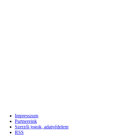
Impresszum
Partnereink
Szerzői jogok, adatvédelem
RSS