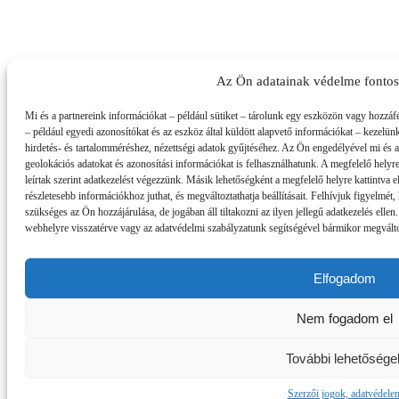
Az Ön adatainak védelme fonto
Mi és a partnereink információkat – például sütiket – tárolunk egy eszközön vagy hozzáf
– például egyedi azonosítókat és az eszköz által küldött alapvető információkat – kezelün
hirdetés- és tartalomméréshez, nézettségi adatok gyűjtéséhez. Az Ön engedélyével mi és 
geolokációs adatokat és azonosítási információkat is felhasználhatunk. A megfelelő helyre
leírtak szerint adatkezelést végezzünk. Másik lehetőségként a megfelelő helyre kattintva el
részletesebb információkhoz juthat, és megváltoztathatja beállításait. Felhívjuk figyelmé
szükséges az Ön hozzájárulása, de jogában áll tiltakozni az ilyen jellegű adatkezelés ellen
webhelyre visszatérve vagy az adatvédelmi szabályzatunk segítségével bármikor megváltozt
Elfogadom
Nem fogadom el
További lehetősége
Szerzői jogok, adatvédele