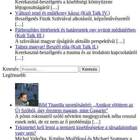
Kerekasztal-beszélgetés a kisebbségi könnyűzene
létjogosultságáról
[…]
Változó rend és múlékony káosz (Kult Talk IV.)
Beszélgetés Füzik Szilviával alkotásról, képzőművészetről
[…]
Párbeszédes történetek és határesetek egy nyitott médiatérben
(Kult Talk III.)
A szlovákiai magyar újságírás aktuális perspektívái
[…]
Talpra magyar! Beszélj róla (Kult Talk II.)
Kerekasztal-beszélgetés a trauma és az irodalom kapcsolatáról
[…]
Keresés:
Legfrissebb
Bőd Titanilla sportújságíró: „Amikor eljöttem az
Új Szóból, úgy éreztem magam, mint Gagarin”
A pónis rokonairól szóló névtelen megjegyzések néha rosszul
esnek neki, de ez nem az ő problémája
[…]
Tekintettel kell lenni a nemzeti kisebbségekre a társadalomban
vagy sem?
Michal Vašečka, Kristína Mojžišová és Michael Szatmary a