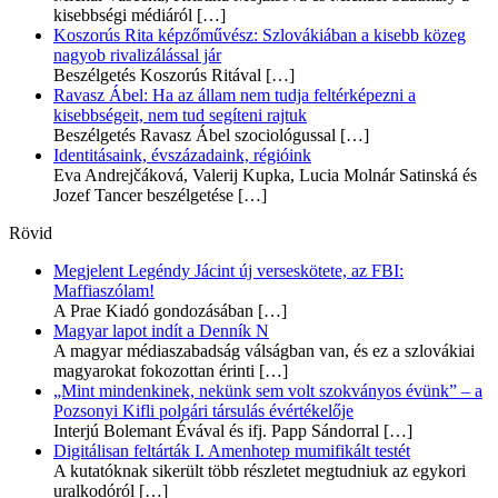
kisebbségi médiáról
[…]
Koszorús Rita képzőművész: Szlovákiában a kisebb közeg
nagyob rivalizálással jár
Beszélgetés Koszorús Ritával
[…]
Ravasz Ábel: Ha az állam nem tudja feltérképezni a
kisebbségeit, nem tud segíteni rajtuk
Beszélgetés Ravasz Ábel szociológussal
[…]
Identitásaink, évszázadaink, régióink
Eva Andrejčáková, Valerij Kupka, Lucia Molnár Satinská és
Jozef Tancer beszélgetése
[…]
Rövid
Megjelent Legéndy Jácint új verseskötete, az FBI:
Maffiaszólam!
A Prae Kiadó gondozásában
[…]
Magyar lapot indít a Denník N
A magyar médiaszabadság válságban van, és ez a szlovákiai
magyarokat fokozottan érinti
[…]
„Mint mindenkinek, nekünk sem volt szokványos évünk” – a
Pozsonyi Kifli polgári társulás évértékelője
Interjú Bolemant Évával és ifj. Papp Sándorral
[…]
Digitálisan feltárták I. Amenhotep mumifikált testét
A kutatóknak sikerült több részletet megtudniuk az egykori
uralkodóról
[…]