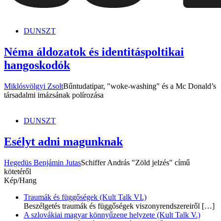
dunszt.sk
kultmag
DUNSZT
Néma áldozatok és identitáspoltikai
hangoskodók
Miklósvölgyi Zsolt
Bűntudatipar, "woke-washing" és a Mc Donald’s
társadalmi imázsának polírozása
DUNSZT
Esélyt adni magunknak
Hegedüs Benjámin Jutas
Schiffer András "Zöld jelzés" című
kötetéről
Kép/Hang
Traumák és függőségek (Kult Talk VI.)
Beszélgetés traumák és függőségek viszonyrendszereiről
[…]
A szlovákiai magyar könnyűzene helyzete (Kult Talk V.)