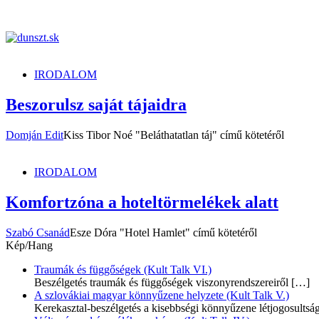
dunszt.sk
kultmag
IRODALOM
Beszorulsz saját tájaidra
Domján Edit
Kiss Tibor Noé "Beláthatatlan táj" című kötetéről
IRODALOM
Komfortzóna a hoteltörmelékek alatt
Szabó Csanád
Esze Dóra "Hotel Hamlet" című kötetéről
Kép/Hang
Traumák és függőségek (Kult Talk VI.)
Beszélgetés traumák és függőségek viszonyrendszereiről
[…]
A szlovákiai magyar könnyűzene helyzete (Kult Talk V.)
Kerekasztal-beszélgetés a kisebbségi könnyűzene létjogosultsá