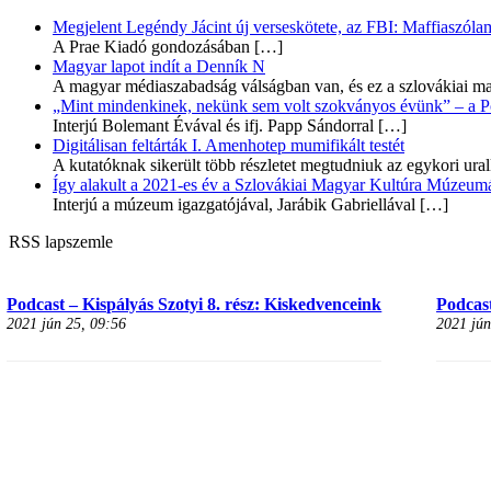
Megjelent Legéndy Jácint új verseskötete, az FBI: Maffiaszóla
A Prae Kiadó gondozásában
[…]
Magyar lapot indít a Denník N
A magyar médiaszabadság válságban van, és ez a szlovákiai ma
„Mint mindenkinek, nekünk sem volt szokványos évünk” – a Pozs
Interjú Bolemant Évával és ifj. Papp Sándorral
[…]
Digitálisan feltárták I. Amenhotep mumifikált testét
A kutatóknak sikerült több részletet megtudniuk az egykori ur
Így alakult a 2021-es év a Szlovákiai Magyar Kultúra Múzeum
Interjú a múzeum igazgatójával, Jarábik Gabriellával
[…]
RSS lapszemle
Podcast – Kispályás Szotyi 8. rész: Kiskedvenceink
Podcast
2021 jún 25, 09:56
2021 jún