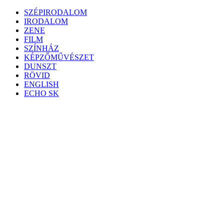
Skip
SZÉPIRODALOM
to
IRODALOM
content
ZENE
FILM
SZÍNHÁZ
KÉPZŐMŰVÉSZET
DUNSZT
RÖVID
ENGLISH
ECHO SK