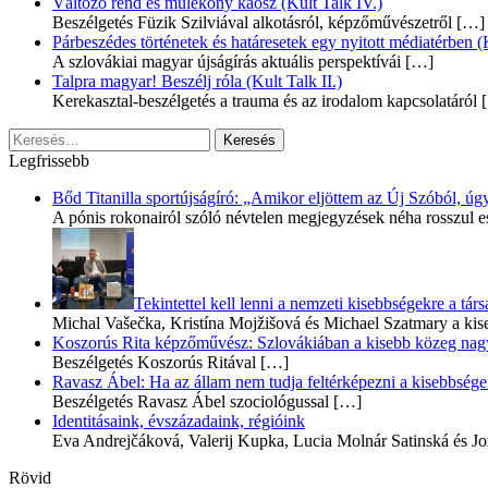
Változó rend és múlékony káosz (Kult Talk IV.)
Beszélgetés Füzik Szilviával alkotásról, képzőművészetről
[…]
Párbeszédes történetek és határesetek egy nyitott médiatérben (K
A szlovákiai magyar újságírás aktuális perspektívái
[…]
Talpra magyar! Beszélj róla (Kult Talk II.)
Kerekasztal-beszélgetés a trauma és az irodalom kapcsolatáról
[
Keresés:
Legfrissebb
Bőd Titanilla sportújságíró: „Amikor eljöttem az Új Szóból, 
A pónis rokonairól szóló névtelen megjegyzések néha rosszul e
Tekintettel kell lenni a nemzeti kisebbségekre a t
Michal Vašečka, Kristína Mojžišová és Michael Szatmary a kis
Koszorús Rita képzőművész: Szlovákiában a kisebb közeg nagyo
Beszélgetés Koszorús Ritával
[…]
Ravasz Ábel: Ha az állam nem tudja feltérképezni a kisebbségeit
Beszélgetés Ravasz Ábel szociológussal
[…]
Identitásaink, évszázadaink, régióink
Eva Andrejčáková, Valerij Kupka, Lucia Molnár Satinská és Jo
Rövid