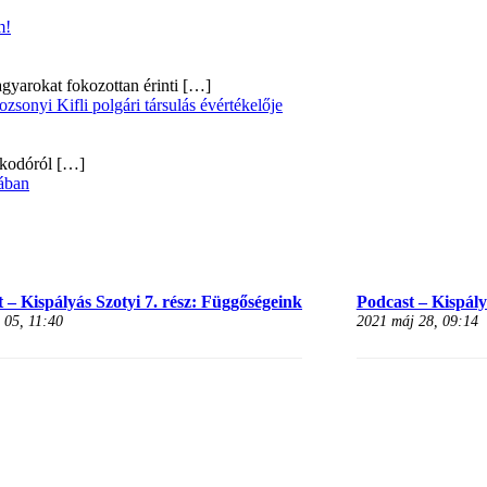
m!
gyarokat fokozottan érinti
[…]
onyi Kifli polgári társulás évértékelője
alkodóról
[…]
ában
 – Kispályás Szotyi 7. rész: Függőségeink
Podcast – Kispályá
 05, 11:40
2021 máj 28, 09:14