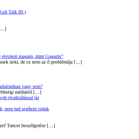
ult Talk III.)
…]
úgy éreztem magam, mint Gagarin”
snek neki, de ez nem az ő problémája
[…]
ársadalomban vagy sem?
ebbségi médiáról
[…]
b rivalizálással jár
, nem tud segíteni rajtuk
zef Tancer beszélgetése
[…]