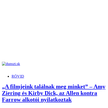
dunszt.sk
kultmag
RÖVID
„A filmjeink találnak meg minket” – Amy
Ziering és Kirby Dick, az Allen kontra
Farrow alkotói nyilatkoztak