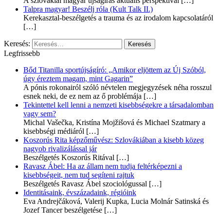
A szlovákiai magyar újságírás aktuális perspektívái
[…]
Talpra magyar! Beszélj róla (Kult Talk II.)
Kerekasztal-beszélgetés a trauma és az irodalom kapcsolatáról
[…]
Keresés:
Legfrissebb
Bőd Titanilla sportújságíró: „Amikor eljöttem az Új Szóból,
úgy éreztem magam, mint Gagarin”
A pónis rokonairól szóló névtelen megjegyzések néha rosszul
esnek neki, de ez nem az ő problémája
[…]
Tekintettel kell lenni a nemzeti kisebbségekre a társadalomban
vagy sem?
Michal Vašečka, Kristína Mojžišová és Michael Szatmary a
kisebbségi médiáról
[…]
Koszorús Rita képzőművész: Szlovákiában a kisebb közeg
nagyob rivalizálással jár
Beszélgetés Koszorús Ritával
[…]
Ravasz Ábel: Ha az állam nem tudja feltérképezni a
kisebbségeit, nem tud segíteni rajtuk
Beszélgetés Ravasz Ábel szociológussal
[…]
Identitásaink, évszázadaink, régióink
Eva Andrejčáková, Valerij Kupka, Lucia Molnár Satinská és
Jozef Tancer beszélgetése
[…]