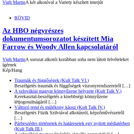
Vigh Martin
A két alkotóval a Variety készített interjút
RÖVID
Az HBO négyrészes
dokumentumsorozatot készített Mia
Farrow és Woody Allen kapcsolatáról
Vigh Martin
A sorozat alkotói korábban soha nem látott felvételeket
ígérnek
Kép/Hang
Traumák és függőségek (Kult Talk VI.)
Beszélgetés traumák és függőségek viszonyrendszereiről
[…]
A szlovákiai magyar könnyűzene helyzete (Kult Talk V.)
Kerekasztal-beszélgetés a kisebbségi könnyűzene
létjogosultságáról
[…]
Változó rend és múlékony káosz (Kult Talk IV.)
Beszélgetés Füzik Szilviával alkotásról, képzőművészetről
[…]
Párbeszédes történetek és határesetek egy nyitott médiatérben
(Kult Talk III.)