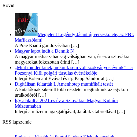
Rövid
Megjelent Legéndy Jácint új verseskötete, az FBI:
Maffiaszólam!
A Prae Kiadó gondozásában
[…]
Magyar lapot indít a Denník N
A magyar médiaszabadság válságban van, és ez a szlovákiai
magyarokat fokozottan érinti
[…]
„Mint mindenkinek, nekünk sem volt szokványos évünk” – a
Pozsonyi Kifli polgári társulás évértékelője
Interjú Bolemant Évával és ifj. Papp Sándorral
[…]
Digitálisan feltárták I. Amenhotep mumifikált testét
A kutatóknak sikerült több részletet megtudniuk az egykori
uralkodóról
[…]
Így alakult a 2021-es év a Szlovákiai Magyar Kultúra
Múzeumában
Interjú a múzeum igazgatójával, Jarábik Gabriellával
[…]
RSS lapszemle
Podcast – Kispályás Szotyi 8. rész: Kiskedvenceink