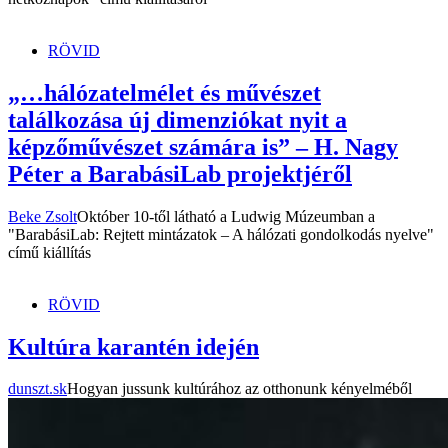
RÖVID
„…hálózatelmélet és művészet
találkozása új dimenziókat nyit a
képzőművészet számára is” – H. Nagy
Péter a BarabásiLab projektjéről
Beke Zsolt
Október 10-től látható a Ludwig Múzeumban a
"BarabásiLab: Rejtett mintázatok – A hálózati gondolkodás nyelve"
című kiállítás
RÖVID
Kultúra karantén idején
dunszt.sk
Hogyan jussunk kultúrához az otthonunk kényelméből