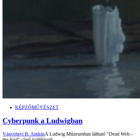
KÉPZŐMŰVÉSZET
Cyberpunk a Ludwigban
Vágvölgyi B. András
A Ludwig Múzeumban látható "Dead Web –
the End" című kiállításról