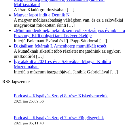
Maffiaszólam!
A Prae Kiadó gondozásában
[…]
Magyar lapot indít a Denník N
A magyar médiaszabadság válságban van, és ez a szlovákiai
magyarokat fokozottan érinti
[…]
„Mint mindenkinek, nekünk sem volt szokványos évünk” – a
Pozsonyi Kifli polgári társulás évértékelője
Interjú Bolemant Évával és ifj. Papp Sándorral
[…]
Digitálisan feltárták I. Amenhotep mumifikált testét
A kutatóknak sikerült több részletet megtudniuk az egykori
uralkodóról
[…]
Így alakult a 2021-es év a Szlovákiai Magyar Kultúra
Múzeumában
Interjú a múzeum igazgatójával, Jarábik Gabriellával
[…]
RSS lapszemle
Podcast – Kispályás Szotyi 8. rész: Kiskedvenceink
2021 jún 25, 09:56
Podcast – Kispályás Szotyi 7. rész: Függőségeink
2021 jún 05, 11:40