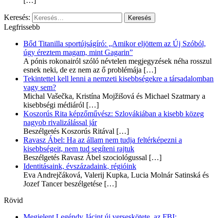
[…]
Keresés:
Legfrissebb
Bőd Titanilla sportújságíró: „Amikor eljöttem az Új Szóból,
úgy éreztem magam, mint Gagarin”
A pónis rokonairól szóló névtelen megjegyzések néha rosszul
esnek neki, de ez nem az ő problémája
[…]
Tekintettel kell lenni a nemzeti kisebbségekre a társadalomban
vagy sem?
Michal Vašečka, Kristína Mojžišová és Michael Szatmary a
kisebbségi médiáról
[…]
Koszorús Rita képzőművész: Szlovákiában a kisebb közeg
nagyob rivalizálással jár
Beszélgetés Koszorús Ritával
[…]
Ravasz Ábel: Ha az állam nem tudja feltérképezni a
kisebbségeit, nem tud segíteni rajtuk
Beszélgetés Ravasz Ábel szociológussal
[…]
Identitásaink, évszázadaink, régióink
Eva Andrejčáková, Valerij Kupka, Lucia Molnár Satinská és
Jozef Tancer beszélgetése
[…]
Rövid
Megjelent Legéndy Jácint új verseskötete, az FBI: