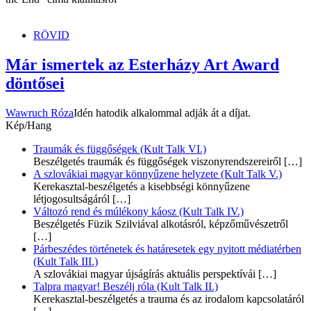
RÖVID
Már ismertek az Esterházy Art Award
döntősei
Wawruch Róza
Idén hatodik alkalommal adják át a díjat.
Kép/Hang
Traumák és függőségek (Kult Talk VI.)
Beszélgetés traumák és függőségek viszonyrendszereiről
[…]
A szlovákiai magyar könnyűzene helyzete (Kult Talk V.)
Kerekasztal-beszélgetés a kisebbségi könnyűzene
létjogosultságáról
[…]
Változó rend és múlékony káosz (Kult Talk IV.)
Beszélgetés Füzik Szilviával alkotásról, képzőművészetről
[…]
Párbeszédes történetek és határesetek egy nyitott médiatérben
(Kult Talk III.)
A szlovákiai magyar újságírás aktuális perspektívái
[…]
Talpra magyar! Beszélj róla (Kult Talk II.)
Kerekasztal-beszélgetés a trauma és az irodalom kapcsolatáról