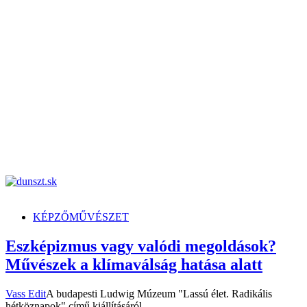
dunszt.sk
kultmag
KÉPZŐMŰVÉSZET
Eszképizmus vagy valódi megoldások?
Művészek a klímaválság hatása alatt
Vass Edit
A budapesti Ludwig Múzeum "Lassú élet. Radikális
hétköznapok" című kiállításáról