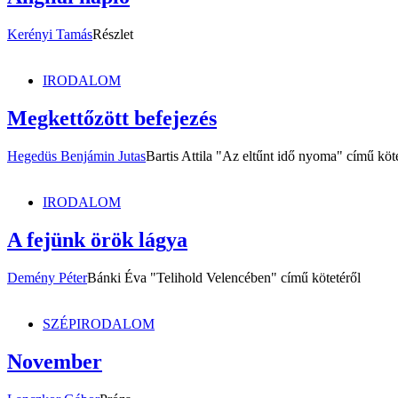
Kerényi Tamás
Részlet
IRODALOM
Megkettőzött befejezés
Hegedüs Benjámin Jutas
Bartis Attila "Az eltűnt idő nyoma" című köt
IRODALOM
A fejünk örök lágya
Demény Péter
Bánki Éva "Telihold Velencében" című kötetéről
SZÉPIRODALOM
November