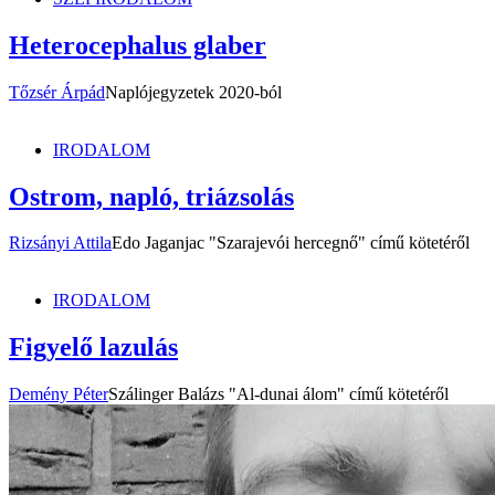
Heterocephalus glaber
Tőzsér Árpád
Naplójegyzetek 2020-ból
IRODALOM
Ostrom, napló, triázsolás
Rizsányi Attila
Edo Jaganjac "Szarajevói hercegnő" című kötetéről
IRODALOM
Figyelő lazulás
Demény Péter
Szálinger Balázs "Al-dunai álom" című kötetéről