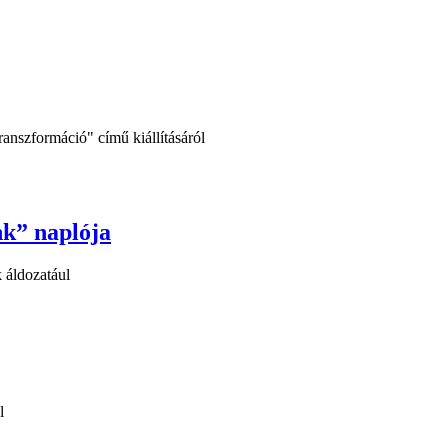
anszformáció" című kiállításáról
nk” naplója
 áldozatául
l