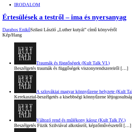
IRODALOM
Értesülések a testről – ima és nyersanyag
Darabos Enikő
Szilasi László „Luther kutyái” című könyvéről
Kép/Hang
Traumák és függőségek (Kult Talk VI.)
Beszélgetés traumák és függőségek viszonyrendszereiről
[…]
A szlovákiai magyar könnyűzene helyzete (Kult Tal
Kerekasztal-beszélgetés a kisebbségi könnyűzene létjogosultsá
Változó rend és múlékony káosz (Kult Talk IV.)
Beszélgetés Füzik Szilviával alkotásról, képzőművészetről
[…]