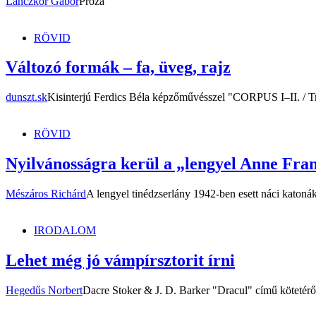
Lanczkor Gábor
Próza
RÖVID
Változó formák – fa, üveg, rajz
dunszt.sk
Kisinterjú Ferdics Béla képzőművésszel "CORPUS I–II. / Tr
RÖVID
Nyilvánosságra kerül a „lengyel Anne Fra
Mészáros Richárd
A lengyel tinédzserlány 1942-ben esett náci katonák
IRODALOM
Lehet még jó vámpírsztorit írni
Hegedűs Norbert
Dacre Stoker & J. D. Barker "Dracul" című kötetérő