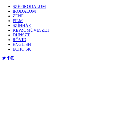
Skip
SZÉPIRODALOM
to
IRODALOM
content
ZENE
FILM
SZÍNHÁZ
KÉPZŐMŰVÉSZET
DUNSZT
RÖVID
ENGLISH
ECHO SK