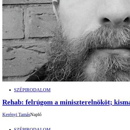
SZÉPIRODALOM
Rehab: felrúgom a miniszterelnököt; kisma
Kerényi Tamás
Napló
SZÉPIRODALOM