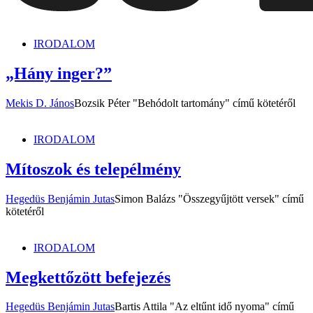
dunszt.sk
kultmag
IRODALOM
„Hány inger?”
Mekis D. János
Bozsik Péter "Behódolt tartomány" című kötetéről
IRODALOM
Mítoszok és telepélmény
Hegedüs Benjámin Jutas
Simon Balázs "Összegyűjtött versek" című
kötetéről
IRODALOM
Megkettőzött befejezés
Hegedüs Benjámin Jutas
Bartis Attila "Az eltűnt idő nyoma" című