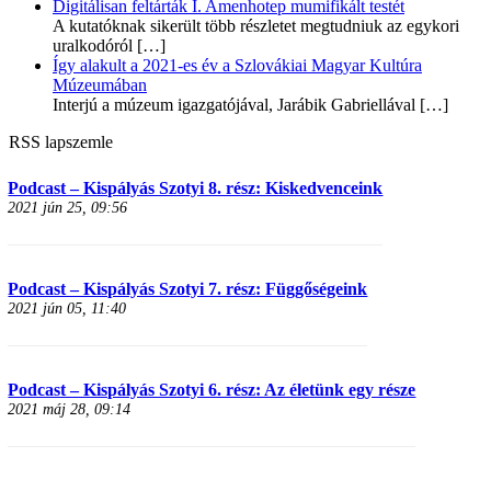
Digitálisan feltárták I. Amenhotep mumifikált testét
A kutatóknak sikerült több részletet megtudniuk az egykori
uralkodóról
[…]
Így alakult a 2021-es év a Szlovákiai Magyar Kultúra
Múzeumában
Interjú a múzeum igazgatójával, Jarábik Gabriellával
[…]
RSS lapszemle
Podcast – Kispályás Szotyi 8. rész: Kiskedvenceink
2021 jún 25, 09:56
Podcast – Kispályás Szotyi 7. rész: Függőségeink
2021 jún 05, 11:40
Podcast – Kispályás Szotyi 6. rész: Az életünk egy része
2021 máj 28, 09:14