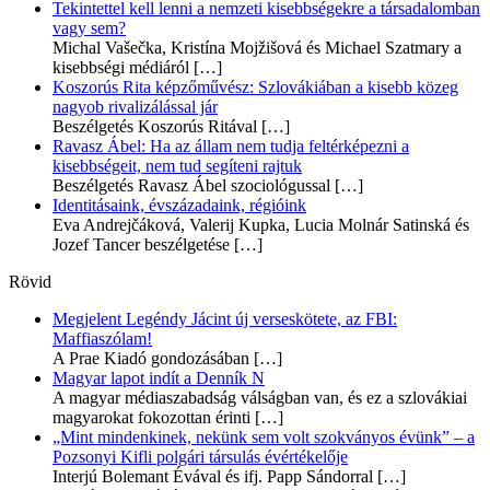
Tekintettel kell lenni a nemzeti kisebbségekre a társadalomban
vagy sem?
Michal Vašečka, Kristína Mojžišová és Michael Szatmary a
kisebbségi médiáról
[…]
Koszorús Rita képzőművész: Szlovákiában a kisebb közeg
nagyob rivalizálással jár
Beszélgetés Koszorús Ritával
[…]
Ravasz Ábel: Ha az állam nem tudja feltérképezni a
kisebbségeit, nem tud segíteni rajtuk
Beszélgetés Ravasz Ábel szociológussal
[…]
Identitásaink, évszázadaink, régióink
Eva Andrejčáková, Valerij Kupka, Lucia Molnár Satinská és
Jozef Tancer beszélgetése
[…]
Rövid
Megjelent Legéndy Jácint új verseskötete, az FBI:
Maffiaszólam!
A Prae Kiadó gondozásában
[…]
Magyar lapot indít a Denník N
A magyar médiaszabadság válságban van, és ez a szlovákiai
magyarokat fokozottan érinti
[…]
„Mint mindenkinek, nekünk sem volt szokványos évünk” – a
Pozsonyi Kifli polgári társulás évértékelője
Interjú Bolemant Évával és ifj. Papp Sándorral
[…]