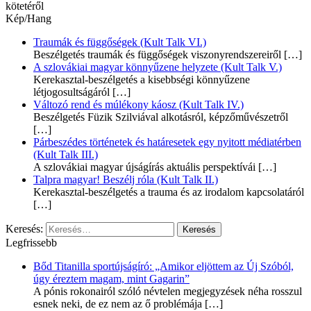
kötetéről
Kép/Hang
Traumák és függőségek (Kult Talk VI.)
Beszélgetés traumák és függőségek viszonyrendszereiről
[…]
A szlovákiai magyar könnyűzene helyzete (Kult Talk V.)
Kerekasztal-beszélgetés a kisebbségi könnyűzene
létjogosultságáról
[…]
Változó rend és múlékony káosz (Kult Talk IV.)
Beszélgetés Füzik Szilviával alkotásról, képzőművészetről
[…]
Párbeszédes történetek és határesetek egy nyitott médiatérben
(Kult Talk III.)
A szlovákiai magyar újságírás aktuális perspektívái
[…]
Talpra magyar! Beszélj róla (Kult Talk II.)
Kerekasztal-beszélgetés a trauma és az irodalom kapcsolatáról
[…]
Keresés:
Legfrissebb
Bőd Titanilla sportújságíró: „Amikor eljöttem az Új Szóból,
úgy éreztem magam, mint Gagarin”
A pónis rokonairól szóló névtelen megjegyzések néha rosszul
esnek neki, de ez nem az ő problémája
[…]