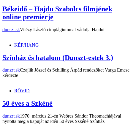
Békeidő – Hajdu Szabolcs filmjének
online premierje
dunszt.sk
Vitézy László címplágiummal vádolja Hajdut
KÉP/HANG
Színház és hatalom (Dunszt-estek 3.)
dunszt.sk
Czajlik József és Schilling Árpád rendezőket Varga Emese
kérdezte
RÖVID
50 éves a Szkéné
dunszt.sk
1970. március 21-én Weöres Sándor Theomachiájával
nyitotta meg a kapuját az idén 50 éves Szkéné Színház