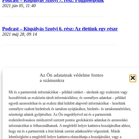
Podcast – Kispályás Szotyi 7. rész: Függőségeink
2021 jún 05, 11:40
Podcast – Kispályás Szotyi 6. rész: Az életünk egy része
2021 máj 28, 09:14
Az Ön adatainak védelme fontos
a számunkra
Mi és a partnereink információkat – például sütiket – tárolunk egy eszközön vagy
hozzáférünk az eszközön tárolt információkhoz, és személyes adatokat – például
egyedi azonosítókat és az eszköz által küldött alapvető információkat – kezelünk
személyre szabott hirdetések és tartalom nyújtásához, hirdetés- és tartalomméréshez,
nézettségi adatok gyűjtéséhez. Az Ön engedélyével mi és a partnereink
eszközleolvasásos módszerrel szerzett pontos geolokációs adatokat és azonosítási
információkat is felhasználhatunk. A megfelelő helyre kattintva hozzájárulhat ahhoz,
hogy mi és a partnereink a fent leírtak szerint adatkezelést végezzünk. Másik
lehetőségként a megfelelő helyre kattintva elutasíthatja a hozzájárulást, vagy a