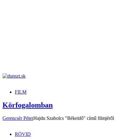
dunszt.sk
kultmag
FILM
Körfogalomban
Gerencsér Péter
Hajdu Szabolcs "Békeidő" című filmjéről
RÖVID