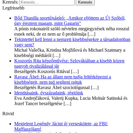
Keresés:
Legfrissebb
Bőd Titanilla sportújságíró: „Amikor eljöttem az Új Szóból,
úgy éreztem magam, mint Gagarin”
A pónis rokonairól szóló névtelen megjegyzések néha rosszul
esnek neki, de ez nem az ő problémája
[…]
Tekintettel kell lenni a nemzeti kisebbségekre a társadalomban
vagy sem?
Michal Vašečka, Kristína Mojžišová és Michael Szatmary a
kisebbségi médiáról
[…]
Koszorús Rita képzőművész: Szlovákiában a kisebb közeg
nagyob rivalizálással jár
Beszélgetés Koszorús Ritával
[…]
Ravasz Ábel: Ha az állam nem tudja feltérképezni a
kisebbségeit, nem tud segíteni rajtuk
Beszélgetés Ravasz Ábel szociológussal
[…]
Identitásaink, évszázadaink, régióink
Eva Andrejčáková, Valerij Kupka, Lucia Molnár Satinská és
Jozef Tancer beszélgetése
[…]
Rövid
Megjelent Legéndy Jácint új verseskötete, az FBI:
Maffiaszólam!