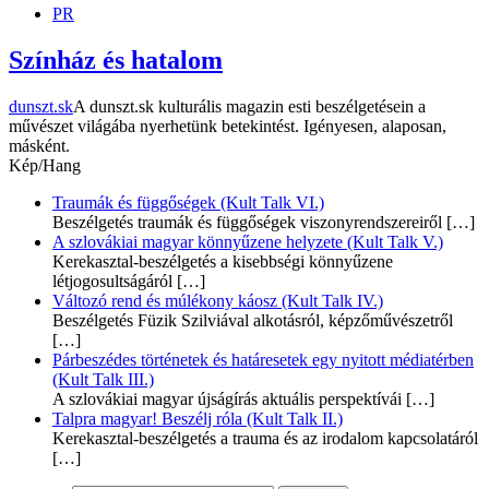
PR
Színház és hatalom
dunszt.sk
A dunszt.sk kulturális magazin esti beszélgetésein a
művészet világába nyerhetünk betekintést. Igényesen, alaposan,
másként.
Kép/Hang
Traumák és függőségek (Kult Talk VI.)
Beszélgetés traumák és függőségek viszonyrendszereiről
[…]
A szlovákiai magyar könnyűzene helyzete (Kult Talk V.)
Kerekasztal-beszélgetés a kisebbségi könnyűzene
létjogosultságáról
[…]
Változó rend és múlékony káosz (Kult Talk IV.)
Beszélgetés Füzik Szilviával alkotásról, képzőművészetről
[…]
Párbeszédes történetek és határesetek egy nyitott médiatérben
(Kult Talk III.)
A szlovákiai magyar újságírás aktuális perspektívái
[…]
Talpra magyar! Beszélj róla (Kult Talk II.)
Kerekasztal-beszélgetés a trauma és az irodalom kapcsolatáról
[…]