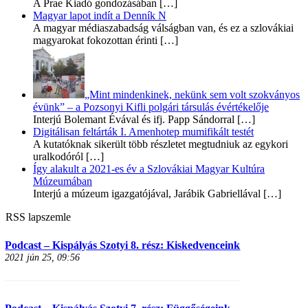
A Prae Kiadó gondozásában
[…]
Magyar lapot indít a Denník N
A magyar médiaszabadság válságban van, és ez a szlovákiai
magyarokat fokozottan érinti
[…]
„Mint mindenkinek, nekünk sem volt szokványos
évünk” – a Pozsonyi Kifli polgári társulás évértékelője
Interjú Bolemant Évával és ifj. Papp Sándorral
[…]
Digitálisan feltárták I. Amenhotep mumifikált testét
A kutatóknak sikerült több részletet megtudniuk az egykori
uralkodóról
[…]
Így alakult a 2021-es év a Szlovákiai Magyar Kultúra
Múzeumában
Interjú a múzeum igazgatójával, Jarábik Gabriellával
[…]
RSS lapszemle
Podcast – Kispályás Szotyi 8. rész: Kiskedvenceink
2021 jún 25, 09:56