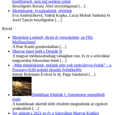
kisebbségeit, nem tud segíteni rajtuk
Beszélgetés Ravasz Ábel szociológussal
[…]
Identitásaink, évszázadaink, régióink
Eva Andrejčáková, Valerij Kupka, Lucia Molnár Satinská és
Jozef Tancer beszélgetése
[…]
Rövid
Megjelent Legéndy Jácint új verseskötete, az FBI:
Maffiaszólam!
A Prae Kiadó gondozásában
[…]
Magyar lapot indít a Denník N
A magyar médiaszabadság válságban van, és ez a szlovákiai
magyarokat fokozottan érinti
[…]
„Mint mindenkinek, nekünk sem volt szokványos évünk” – a
Pozsonyi Kifli polgári társulás évértékelője
Interjú Bolemant Évával és ifj. Papp Sándorral
[…]
Digitálisan feltárták I. Amenhotep mumifikált
testét
A kutatóknak sikerült több részletet megtudniuk az egykori
uralkodóról
[…]
Így alakult a 2021-es év a Szlovákiai Magyar Kultúra