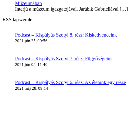
Múzeumában
Interjú a múzeum igazgatójával, Jarábik Gabriellával
[…]
RSS lapszemle
Podcast – Kispályás Szotyi 8. rész: Kiskedvenceink
2021 jún 25, 09:56
Podcast – Kispályás Szotyi 7. rész: Függőségeink
2021 jún 05, 11:40
Podcast – Kispályás Szotyi 6. rész: Az életünk egy része
2021 máj 28, 09:14