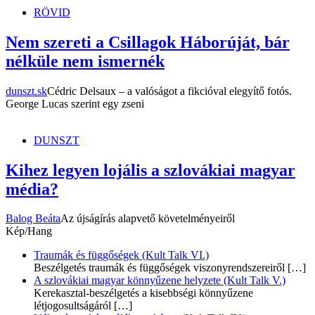
RÖVID
Nem szereti a Csillagok Háborúját, bár
nélküle nem ismernék
dunszt.sk
Cédric Delsaux – a valóságot a fikcióval elegyítő fotós.
George Lucas szerint egy zseni
DUNSZT
Kihez legyen lojális a szlovákiai magyar
média?
Balog Beáta
Az újságírás alapvető követelményeiről
Kép/Hang
Traumák és függőségek (Kult Talk VI.)
Beszélgetés traumák és függőségek viszonyrendszereiről
[…]
A szlovákiai magyar könnyűzene helyzete (Kult Talk V.)
Kerekasztal-beszélgetés a kisebbségi könnyűzene
létjogosultságáról
[…]