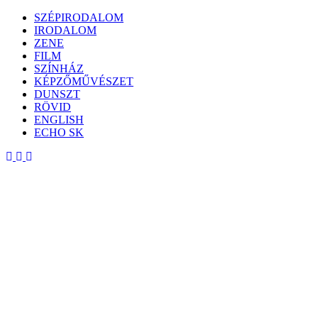
Skip
SZÉPIRODALOM
to
IRODALOM
content
ZENE
FILM
SZÍNHÁZ
KÉPZŐMŰVÉSZET
DUNSZT
RÖVID
ENGLISH
ECHO SK