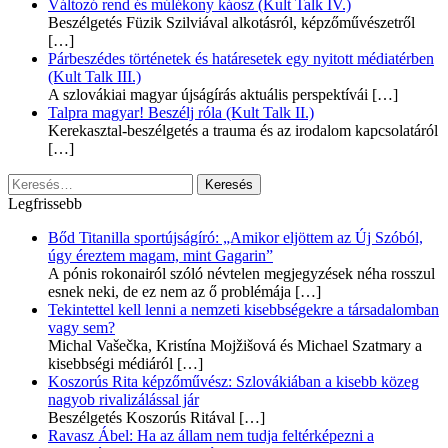
Változó rend és múlékony káosz (Kult Talk IV.)
Beszélgetés Füzik Szilviával alkotásról, képzőművészetről
[…]
Párbeszédes történetek és határesetek egy nyitott médiatérben
(Kult Talk III.)
A szlovákiai magyar újságírás aktuális perspektívái
[…]
Talpra magyar! Beszélj róla (Kult Talk II.)
Kerekasztal-beszélgetés a trauma és az irodalom kapcsolatáról
[…]
Keresés:
Legfrissebb
Bőd Titanilla sportújságíró: „Amikor eljöttem az Új Szóból,
úgy éreztem magam, mint Gagarin”
A pónis rokonairól szóló névtelen megjegyzések néha rosszul
esnek neki, de ez nem az ő problémája
[…]
Tekintettel kell lenni a nemzeti kisebbségekre a társadalomban
vagy sem?
Michal Vašečka, Kristína Mojžišová és Michael Szatmary a
kisebbségi médiáról
[…]
Koszorús Rita képzőművész: Szlovákiában a kisebb közeg
nagyob rivalizálással jár
Beszélgetés Koszorús Ritával
[…]
Ravasz Ábel: Ha az állam nem tudja feltérképezni a