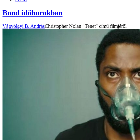
Bond időhurokban
Vágvölgyi B. András
Christopher Nolan "Tenet" című filmjéről