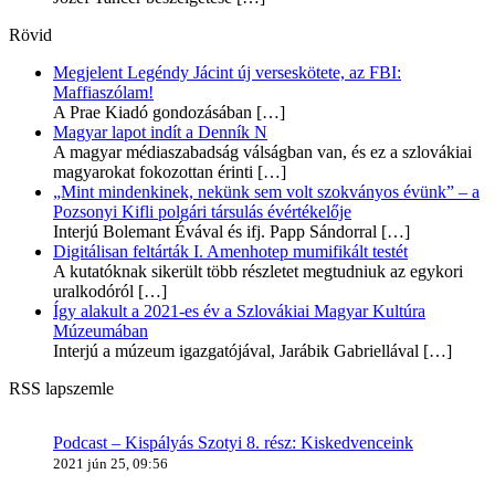
Rövid
Megjelent Legéndy Jácint új verseskötete, az FBI:
Maffiaszólam!
A Prae Kiadó gondozásában
[…]
Magyar lapot indít a Denník N
A magyar médiaszabadság válságban van, és ez a szlovákiai
magyarokat fokozottan érinti
[…]
„Mint mindenkinek, nekünk sem volt szokványos évünk” – a
Pozsonyi Kifli polgári társulás évértékelője
Interjú Bolemant Évával és ifj. Papp Sándorral
[…]
Digitálisan feltárták I. Amenhotep mumifikált testét
A kutatóknak sikerült több részletet megtudniuk az egykori
uralkodóról
[…]
Így alakult a 2021-es év a Szlovákiai Magyar Kultúra
Múzeumában
Interjú a múzeum igazgatójával, Jarábik Gabriellával
[…]
RSS lapszemle
Podcast – Kispályás Szotyi 8. rész: Kiskedvenceink
2021 jún 25, 09:56