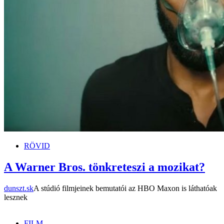
RÖVID
A Warner Bros. tönkreteszi a mozikat?
dunszt.sk
A stúdió filmjeinek bemutatói az HBO Maxon is láthatóak
lesznek
FILM