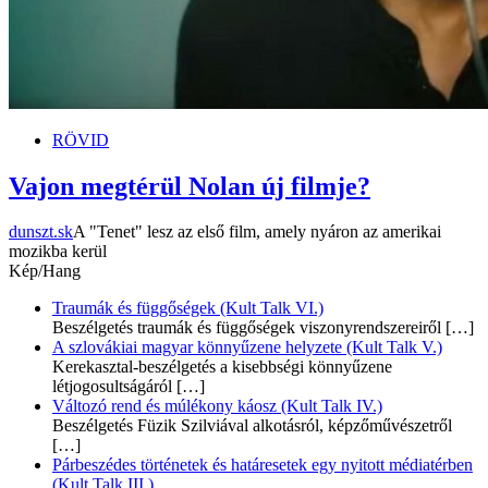
RÖVID
Vajon megtérül Nolan új filmje?
dunszt.sk
A "Tenet" lesz az első film, amely nyáron az amerikai
mozikba kerül
Kép/Hang
Traumák és függőségek (Kult Talk VI.)
Beszélgetés traumák és függőségek viszonyrendszereiről
[…]
A szlovákiai magyar könnyűzene helyzete (Kult Talk V.)
Kerekasztal-beszélgetés a kisebbségi könnyűzene
létjogosultságáról
[…]
Változó rend és múlékony káosz (Kult Talk IV.)
Beszélgetés Füzik Szilviával alkotásról, képzőművészetről
[…]
Párbeszédes történetek és határesetek egy nyitott médiatérben
(Kult Talk III.)