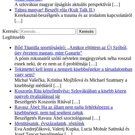
A szlovákiai magyar újságírás aktuális perspektívái
[…]
Talpra magyar! Beszélj róla (Kult Talk II.)
Kerekasztal-beszélgetés a trauma és az irodalom kapcsolatáról
[…]
Keresés:
Legfrissebb
Bőd Titanilla sportújságíró: „Amikor eljöttem az Új Szóból,
úgy éreztem magam, mint Gagarin”
A pónis rokonairól szóló névtelen megjegyzések néha rosszul
esnek neki, de ez nem az ő problémája
[…]
Tekintettel kell lenni a nemzeti kisebbségekre a társadalomban
vagy sem?
Michal Vašečka, Kristína Mojžišová és Michael Szatmary a
kisebbségi médiáról
[…]
Koszorús Rita képzőművész: Szlovákiában a kisebb közeg
nagyob rivalizálással jár
Beszélgetés Koszorús Ritával
[…]
Ravasz Ábel: Ha az állam nem tudja feltérképezni a
kisebbségeit, nem tud segíteni rajtuk
Beszélgetés Ravasz Ábel szociológussal
[…]
Identitásaink, évszázadaink, régióink
Eva Andrejčáková, Valerij Kupka, Lucia Molnár Satinská és
Jozef Tancer beszélgetése
[…]