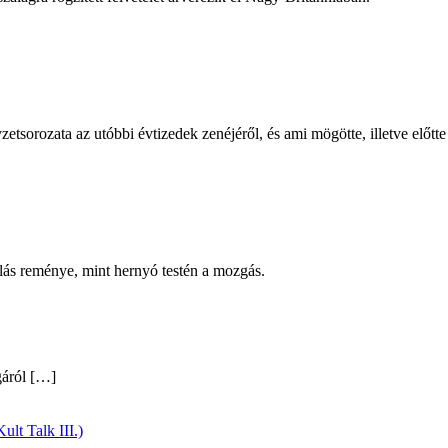
tsorozata az utóbbi évtizedek zenéjéről, és ami mögötte, illetve előtte
lás reménye, mint hernyó testén a mozgás.
gáról
[…]
ult Talk III.)