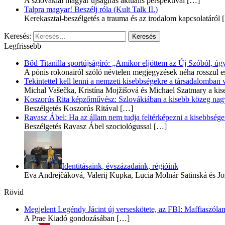
A szlovákiai magyar újságírás aktuális perspektívái
[…]
Talpra magyar! Beszélj róla (Kult Talk II.)
Kerekasztal-beszélgetés a trauma és az irodalom kapcsolatáról
[
Keresés:
Legfrissebb
Bőd Titanilla sportújságíró: „Amikor eljöttem az Új Szóból, 
A pónis rokonairól szóló névtelen megjegyzések néha rosszul e
Tekintettel kell lenni a nemzeti kisebbségekre a társadalomban
Michal Vašečka, Kristína Mojžišová és Michael Szatmary a kis
Koszorús Rita képzőművész: Szlovákiában a kisebb közeg nagyo
Beszélgetés Koszorús Ritával
[…]
Ravasz Ábel: Ha az állam nem tudja feltérképezni a kisebbségeit
Beszélgetés Ravasz Ábel szociológussal
[…]
Identitásaink, évszázadaink, régióink
Eva Andrejčáková, Valerij Kupka, Lucia Molnár Satinská és Jo
Rövid
Megjelent Legéndy Jácint új verseskötete, az FBI: Maffiaszóla
A Prae Kiadó gondozásában
[…]