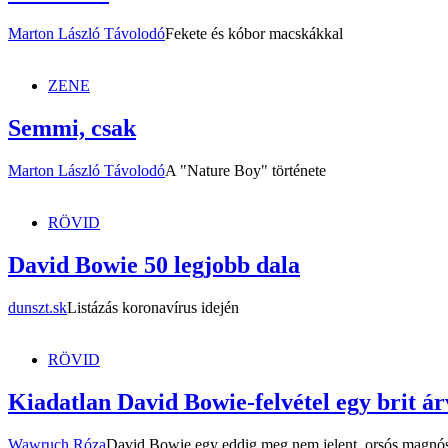
Marton László Távolodó
Fekete és kóbor macskákkal
ZENE
Semmi, csak
Marton László Távolodó
A "Nature Boy" története
RÖVID
David Bowie 50 legjobb dala
dunszt.sk
Listázás koronavírus idején
RÖVID
Kiadatlan David Bowie-felvétel egy brit á
Wawruch Róza
David Bowie egy eddig meg nem jelent, orsós magnósza