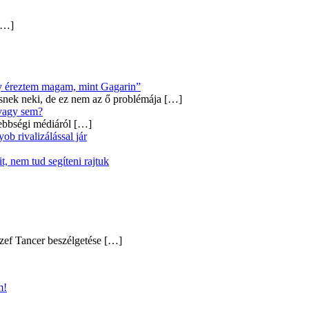
…]
úgy éreztem magam, mint Gagarin”
snek neki, de ez nem az ő problémája
[…]
 vagy sem?
ebbségi médiáról
[…]
b rivalizálással jár
, nem tud segíteni rajtuk
zef Tancer beszélgetése
[…]
m!