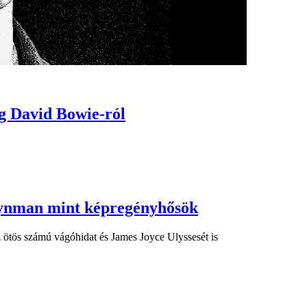
eg David Bowie-ról
Feynman mint képregényhősök
 ötös számú vágóhidat és James Joyce Ulyssesét is