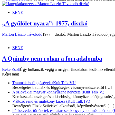
ZENE
„A gyűlölet nyara”: 1977, diszkó
Marton László Távolodó
1977 – diszkó. Marton László Távolodó jegyze
ZENE
A Quimby nem rohan a forradalomba
Beke Zsolt
Úgy hullámzik végig a magyar társadalom testén az ellenál
Kép/Hang
Traumák és függőségek (Kult Talk VI.)
Beszélgetés traumák és függőségek viszonyrendszereiről
[…]
A szlovákiai magyar könnyűzene helyzete (Kult Talk V.)
Kerekasztal-beszélgetés a kisebbségi könnyűzene létjogosultsá
Változó rend és múlékony káosz (Kult Talk IV.)
Beszélgetés Füzik Szilviával alkotásról, képzőművészetről
[…]
Párbeszédes történetek és határesetek egy nyitott médiatérben (K