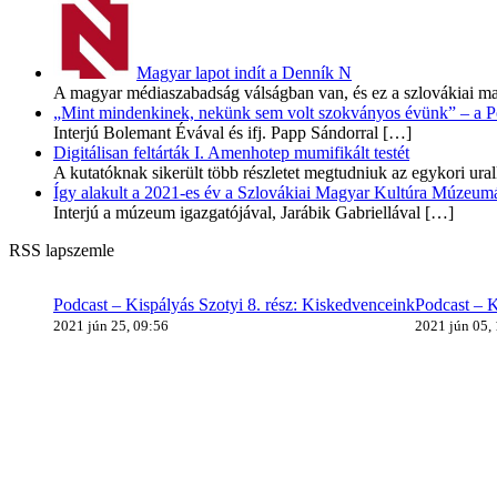
Magyar lapot indít a Denník N
A magyar médiaszabadság válságban van, és ez a szlovákiai ma
„Mint mindenkinek, nekünk sem volt szokványos évünk” – a Pozs
Interjú Bolemant Évával és ifj. Papp Sándorral
[…]
Digitálisan feltárták I. Amenhotep mumifikált testét
A kutatóknak sikerült több részletet megtudniuk az egykori ur
Így alakult a 2021-es év a Szlovákiai Magyar Kultúra Múzeum
Interjú a múzeum igazgatójával, Jarábik Gabriellával
[…]
RSS lapszemle
Podcast – Kispályás Szotyi 8. rész: Kiskedvenceink
Podcast – K
2021 jún 25, 09:56
2021 jún 05,