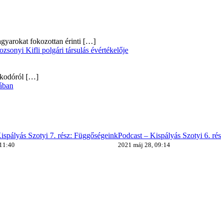
gyarokat fokozottan érinti
[…]
onyi Kifli polgári társulás évértékelője
alkodóról
[…]
ában
ispályás Szotyi 7. rész: Függőségeink
Podcast – Kispályás Szotyi 6. ré
 11:40
2021 máj 28, 09:14