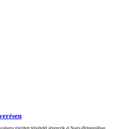
rverésen
lagra rögzített felvételét árverezik el Nagy-Britanniában.