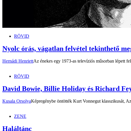
RÖVID
Nyolc órás, vágatlan felvétel tekinthető m
Hernádi Henriett
Az énekes egy 1973-as televíziós műsorban lépett fel
RÖVID
David Bowie, Billie Holiday és Richard 
Kusala Orsolya
Képregénybe öntötték Kurt Vonnegut klasszikusát, Az
ZENE
Haláltánc