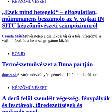
KÉPZŐMŰVÉSZET
„Ezek mind betegek!“ – elfogulatlan,
műimmanens beszámoló az V. vajkai IN
SITU képzőművészeti szimpóziumról
Csanda Máté
Művésztelep a csallóközi táj és a bősi vízerőmű, a
vajkai házak és a luxusszegregátum között
RÖVID
Természetművészet a Duna partján
dunszt.sk
A zárórendezvényére pénteken 19 órakor kerül sor
KÉPZŐMŰVÉSZET
A derű felől szemlélt végesség: fénypályák
és fesztávok, töredezettségek és
mulandóságok