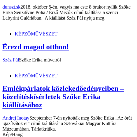
dunszt.sk
2018. október 5-én, vagyis ma este 8 órakor nyílik Szőke
Erika Senzitívne Polia / Érző Mezők című kiállítása a szenci
Labyrint Galériában. A kiállítást Száz Pál nyitja meg.
KÉPZŐMŰVÉSZET
Érezd magad otthon!
Száz Pál
Szőke Erika műveiről
KÉPZŐMŰVÉSZET
Emlékpárlatok közlekedőedényeiben –
közelítéskísérletek Szőke Erika
kiállításához
Andrej Inotay
Szeptember 7-én nyitották meg Szőke Erika „Az órát
igazítsátok el” című kiállítását a Szlovákiai Magyar Kultúra
Múzeumában. Tárlatkritika.
Kép/Hang