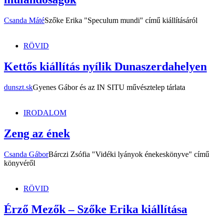
Csanda Máté
Szőke Erika "Speculum mundi" című kiállításáról
RÖVID
Kettős kiállítás nyílik Dunaszerdahelyen
dunszt.sk
Gyenes Gábor és az IN SITU művésztelep tárlata
IRODALOM
Zeng az ének
Csanda Gábor
Bárczi Zsófia "Vidéki lyányok énekeskönyve" című
könyvéről
RÖVID
Érző Mezők – Szőke Erika kiállítása