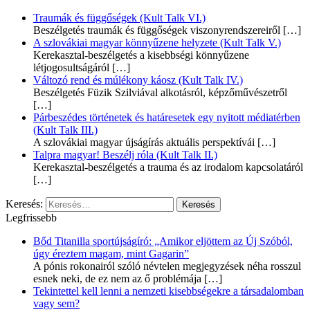
Traumák és függőségek (Kult Talk VI.)
Beszélgetés traumák és függőségek viszonyrendszereiről
[…]
A szlovákiai magyar könnyűzene helyzete (Kult Talk V.)
Kerekasztal-beszélgetés a kisebbségi könnyűzene
létjogosultságáról
[…]
Változó rend és múlékony káosz (Kult Talk IV.)
Beszélgetés Füzik Szilviával alkotásról, képzőművészetről
[…]
Párbeszédes történetek és határesetek egy nyitott médiatérben
(Kult Talk III.)
A szlovákiai magyar újságírás aktuális perspektívái
[…]
Talpra magyar! Beszélj róla (Kult Talk II.)
Kerekasztal-beszélgetés a trauma és az irodalom kapcsolatáról
[…]
Keresés:
Legfrissebb
Bőd Titanilla sportújságíró: „Amikor eljöttem az Új Szóból,
úgy éreztem magam, mint Gagarin”
A pónis rokonairól szóló névtelen megjegyzések néha rosszul
esnek neki, de ez nem az ő problémája
[…]
Tekintettel kell lenni a nemzeti kisebbségekre a társadalomban
vagy sem?