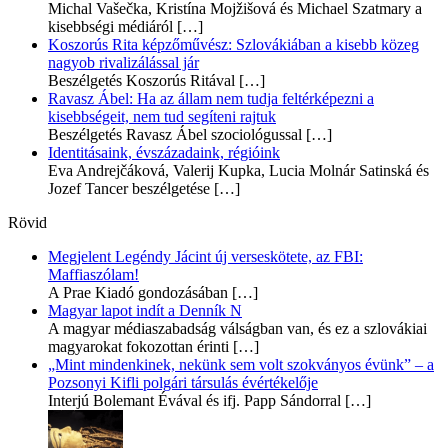
Michal Vašečka, Kristína Mojžišová és Michael Szatmary a
kisebbségi médiáról
[…]
Koszorús Rita képzőművész: Szlovákiában a kisebb közeg
nagyob rivalizálással jár
Beszélgetés Koszorús Ritával
[…]
Ravasz Ábel: Ha az állam nem tudja feltérképezni a
kisebbségeit, nem tud segíteni rajtuk
Beszélgetés Ravasz Ábel szociológussal
[…]
Identitásaink, évszázadaink, régióink
Eva Andrejčáková, Valerij Kupka, Lucia Molnár Satinská és
Jozef Tancer beszélgetése
[…]
Rövid
Megjelent Legéndy Jácint új verseskötete, az FBI:
Maffiaszólam!
A Prae Kiadó gondozásában
[…]
Magyar lapot indít a Denník N
A magyar médiaszabadság válságban van, és ez a szlovákiai
magyarokat fokozottan érinti
[…]
„Mint mindenkinek, nekünk sem volt szokványos évünk” – a
Pozsonyi Kifli polgári társulás évértékelője
Interjú Bolemant Évával és ifj. Papp Sándorral
[…]