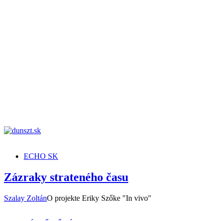
dunszt.sk
kultmag
ECHO SK
Zázraky strateného času
Szalay Zoltán
O projekte Eriky Szőke "In vivo"