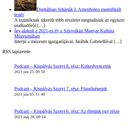
Digitálisan feltárták I. Amenhotep mumifikált
testét
A kutatóknak sikerült több részletet megtudniuk az egykori
uralkodóról
[…]
Így alakult a 2021-es év a Szlovákiai Magyar Kultúra
Múzeumában
Interjú a múzeum igazgatójával, Jarábik Gabriellával
[…]
RSS lapszemle
Podcast – Kispályás Szotyi 8. rész: Kiskedvenceink
2021 jún 25, 09:56
Podcast – Kispályás Szotyi 7. rész: Függőségeink
2021 jún 05, 11:40
Podcast – Kispályás Szotyi 6. rész: Az életünk egy része
2021 máj 28, 09:14