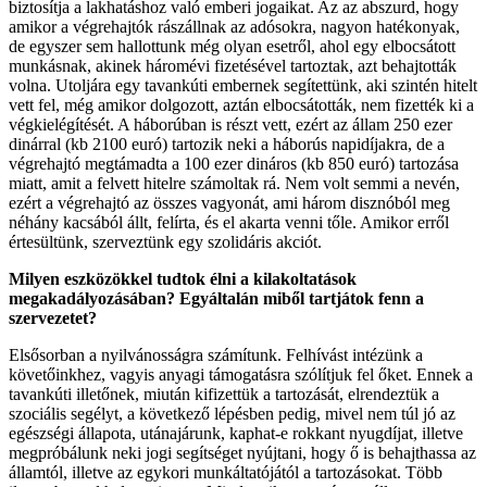
biztosítja a lakhatáshoz való emberi jogaikat. Az az abszurd, hogy
amikor a végrehajtók rászállnak az adósokra, nagyon hatékonyak,
de egyszer sem hallottunk még olyan esetről, ahol egy elbocsátott
munkásnak, akinek háromévi fizetésével tartoztak, azt behajtották
volna. Utoljára egy tavankúti embernek segítettünk, aki szintén hitelt
vett fel, még amikor dolgozott, aztán elbocsátották, nem fizették ki a
végkielégítését. A háborúban is részt vett, ezért az állam 250 ezer
dinárral (kb 2100 euró) tartozik neki a háborús napidíjakra, de a
végrehajtó megtámadta a 100 ezer dináros (kb 850 euró) tartozása
miatt, amit a felvett hitelre számoltak rá. Nem volt semmi a nevén,
ezért a végrehajtó az összes vagyonát, ami három disznóból meg
néhány kacsából állt, felírta, és el akarta venni tőle. Amikor erről
értesültünk, szerveztünk egy szolidáris akciót.
Milyen eszközökkel tudtok élni a kilakoltatások
megakadályozásában? Egyáltalán miből tartjátok fenn a
szervezetet?
Elsősorban a nyilvánosságra számítunk. Felhívást intézünk a
követőinkhez, vagyis anyagi támogatásra szólítjuk fel őket. Ennek a
tavankúti illetőnek, miután kifizettük a tartozását, elrendeztük a
szociális segélyt, a következő lépésben pedig, mivel nem túl jó az
egészségi állapota, utánajárunk, kaphat-e rokkant nyugdíjat, illetve
megpróbálunk neki jogi segítséget nyújtani, hogy ő is behajthassa az
államtól, illetve az egykori munkáltatójától a tartozásokat. Több