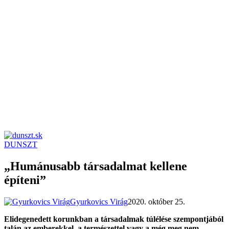
DUNSZT
dunszt.sk
kultmag
„Humánusabb társadalmat kellene
építeni”
Gyurkovics Virág
2020. október 25.
Elidegenedett korunkban a társadalmak túlélése szempontjából
talán az emberekkel, a természettel vagy a még meg nem