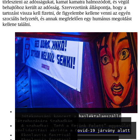
törleszteni az adósságukat, kamat kamatra halmozódott, és végül
behajtóhoz került az adósság. Szervezetünk álláspontja, hogy a
tartozást vissza kell fizetni, de figyelembe kellene venni az egyén
szociális helyzetét, és annak megfelelően egy humánus megoldást
kellene találni.
Jótékonysági koncert a hajléktalanszálló
létrehozására Szabadkán
A szabadkai „Tető a Fejünk Felett” egyesület
szolidaritási akciója a Covid-19 járvány alatt
Ekoslavija fesztivál
Ekoslavija fesztivál