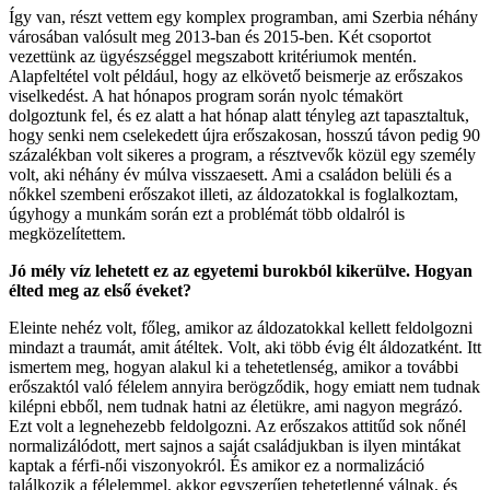
Így van, részt vettem egy komplex programban, ami Szerbia néhány
városában valósult meg 2013-ban és 2015-ben. Két csoportot
vezettünk az ügyészséggel megszabott kritériumok mentén.
Alapfeltétel volt például, hogy az elkövető beismerje az erőszakos
viselkedést. A hat hónapos program során nyolc témakört
dolgoztunk fel, és ez alatt a hat hónap alatt tényleg azt tapasztaltuk,
hogy senki nem cselekedett újra erőszakosan, hosszú távon pedig 90
százalékban volt sikeres a program, a résztvevők közül egy személy
volt, aki néhány év múlva visszaesett. Ami a családon belüli és a
nőkkel szembeni erőszakot illeti, az áldozatokkal is foglalkoztam,
úgyhogy a munkám során ezt a problémát több oldalról is
megközelítettem.
Jó mély víz lehetett ez az egyetemi burokból kikerülve. Hogyan
élted meg az első éveket?
Eleinte nehéz volt, főleg, amikor az áldozatokkal kellett feldolgozni
mindazt a traumát, amit átéltek. Volt, aki több évig élt áldozatként. Itt
ismertem meg, hogyan alakul ki a tehetetlenség, amikor a további
erőszaktól való félelem annyira berögződik, hogy emiatt nem tudnak
kilépni ebből, nem tudnak hatni az életükre, ami nagyon megrázó.
Ezt volt a legnehezebb feldolgozni. Az erőszakos attitűd sok nőnél
normalizálódott, mert sajnos a saját családjukban is ilyen mintákat
kaptak a férfi-női viszonyokról. És amikor ez a normalizáció
találkozik a félelemmel, akkor egyszerűen tehetetlenné válnak, és