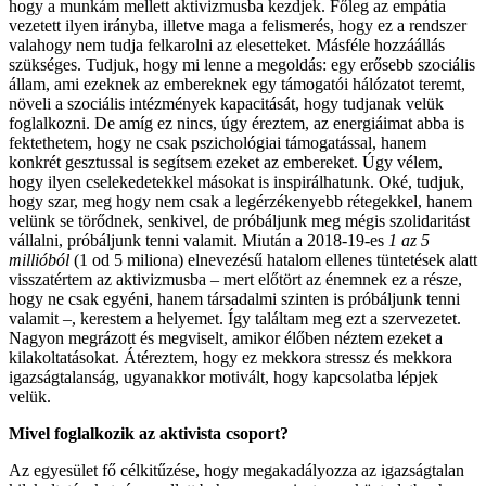
hogy a munkám mellett aktivizmusba kezdjek. Főleg az empátia
vezetett ilyen irányba, illetve maga a felismerés, hogy ez a rendszer
valahogy nem tudja felkarolni az elesetteket. Másféle hozzáállás
szükséges. Tudjuk, hogy mi lenne a megoldás: egy erősebb szociális
állam, ami ezeknek az embereknek egy támogatói hálózatot teremt,
növeli a szociális intézmények kapacitását, hogy tudjanak velük
foglalkozni. De amíg ez nincs, úgy éreztem, az energiáimat abba is
fektethetem, hogy ne csak pszichológiai támogatással, hanem
konkrét gesztussal is segítsem ezeket az embereket. Úgy vélem,
hogy ilyen cselekedetekkel másokat is inspirálhatunk. Oké, tudjuk,
hogy szar, meg hogy nem csak a legérzékenyebb rétegekkel, hanem
velünk se törődnek, senkivel, de próbáljunk meg mégis szolidaritást
vállalni, próbáljunk tenni valamit. Miután a 2018-19-es
1 az 5
millióból
(1 od 5 miliona) elnevezésű hatalom ellenes tüntetések alatt
visszatértem az aktivizmusba – mert előtört az énemnek ez a része,
hogy ne csak egyéni, hanem társadalmi szinten is próbáljunk tenni
valamit –, kerestem a helyemet. Így találtam meg ezt a szervezetet.
Nagyon megrázott és megviselt, amikor élőben néztem ezeket a
kilakoltatásokat. Átéreztem, hogy ez mekkora stressz és mekkora
igazságtalanság, ugyanakkor motivált, hogy kapcsolatba lépjek
velük.
Mivel foglalkozik az aktivista csoport?
Az egyesület fő célkitűzése, hogy megakadályozza az igazságtalan