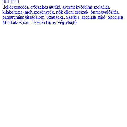
elidegenedés
,
erőszakos attitűd
,
gyermekvédelmi szolgálat
,
kilakoltatás
,
mélyszegénység
,
nők elleni erőszak
,
önmegvalósítás
,
patriarchális társadalom
,
Szabadka
,
Szerbia
,
szociális háló
,
Szociális
Munkaközpont
,
Telečki Boris
,
végrehajtó