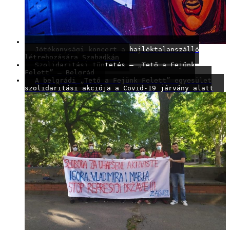
Jótékonysági koncert a hajléktalanszálló
létrehozására Szabadkán
Szolidaritási tüntetés – „Tető a Fejünk
Felett” – Belgrád
A belgrádi „Tető a Fejünk Felett” egyesület
szolidaritási akciója a Covid-19 járvány alatt