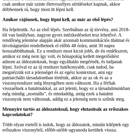
csak amikor már szinte életveszélyes sérüléseket kapnak, akkor
döbbennek rá, hogy most itt lépni kell.
Amikor rájönnek, hogy lépni kell, az már az első lépés?
Ha feljelentik. Az az első lépés. Szerbiában az új törvény, ami 2018-
tól van hatályban, nagyon gyors intézkedéseket tesz lehetővé. A
rendőrség jelentése alapján akár azonnali kommunikációs tilalmat és
távolságtartást rendelhetnek el előbb 48 órára, amit 30 napra
hosszabbíthatnak. Ez a rendszer most kicsit jobb, de én emlékszem,
amikor ez még nem így volt, és hónapokig kellett megerősítést
adnom az áldozatoknak, hogy egyáltalán megértsék, és tudjanak
lépni. Szóval ez az új rendszer hatékonyabb, csak tudod, ha
megnézzük ezt a jelenséget és az egész kontextust, ami egy
patriarchális társadalomban történik, akkor az az ok és az a
viszonyrendszer még lényegében nem változott. Ha a férfiak
visszaélnek a hatalmukkal, az azt jelenti, hogy ez a társadalmunkban
még mindig „normális”, és mindaddig, amíg ezek a hatalmi
viszonyok nem változnak, addig ez a jelenség nem is szűnik meg.
Mennyire tartós az áldozatoknál, hogy elutasítsák az erőszakos
kapcsolatokat?
Több olyan esetről is tudok, hogy az áldozatok, miután kiléptek egy
erőszakos viszonyból, előbb-utóbb ugyanoda kerültek vissza.