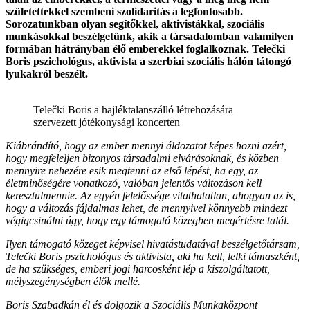
születettekkel szembeni szolidaritás a legfontosabb.
Sorozatunkban olyan segítőkkel, aktivistákkal, szociális
munkásokkal beszélgetünk, akik a társadalomban valamilyen
formában hátrányban élő emberekkel foglalkoznak. Telečki
Boris pszichológus, aktivista a szerbiai szociális hálón tátongó
lyukakról beszélt.
Telečki Boris a hajléktalanszálló létrehozására
szervezett jótékonysági koncerten
Kiábrándító, hogy az ember mennyi áldozatot képes hozni azért,
hogy megfeleljen bizonyos társadalmi elvárásoknak, és közben
mennyire nehezére esik megtenni az első lépést, ha egy, az
életminőségére vonatkozó, valóban jelentős változáson kell
keresztülmennie. Az egyén felelőssége vitathatatlan, ahogyan az is,
hogy a változás fájdalmas lehet, de mennyivel könnyebb mindezt
végigcsinálni úgy, hogy egy támogató közegben megértésre talál.
Ilyen támogató közeget képvisel hivatástudatával beszélgetőtársam,
Telečki Boris pszichológus és aktivista, aki ha kell, lelki támaszként,
de ha szükséges, emberi jogi harcosként lép a kiszolgáltatott,
mélyszegénységben élők mellé.
Boris Szabadkán él és dolgozik a Szociális Munkaközpont