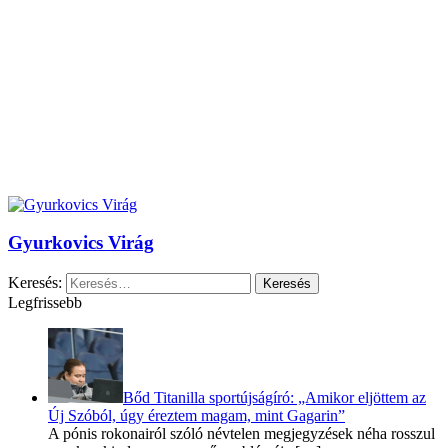
Gyurkovics Virág
Keresés:
Legfrissebb
Bőd Titanilla sportújságíró: „Amikor eljöttem az
Új Szóból, úgy éreztem magam, mint Gagarin”
A pónis rokonairól szóló névtelen megjegyzések néha rosszul