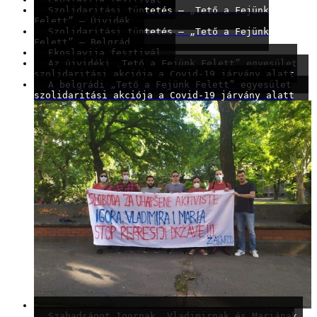
Szolidaritási tüntetés – „Tető a Fejünk
Felett” – Újvidék
Szolidaritási tüntetés – „Tető a Fejünk
Felett” – Belgrád
Ekoslavija fesztivál
Az újvidéki „Tető a Fejünk Felett” egyesület
szolidaritási akciója a Covid-19 járvány alatt
A belgrádi „Tető a Fejünk Felett” egyesület
szolidaritási akciója a Covid-19 járvány alatt
Szabadságot Igornak, Vladimirnak és Mariának,