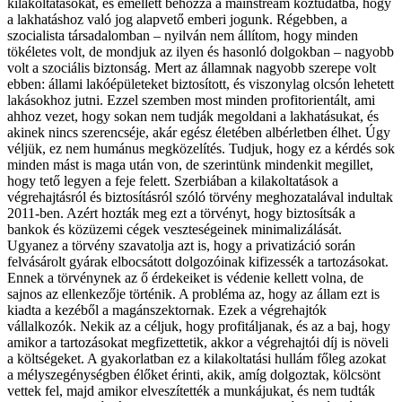
kilakoltatásokat, és emellett behozza a mainstream köztudatba, hogy
a lakhatáshoz való jog alapvető emberi jogunk. Régebben, a
szocialista társadalomban – nyilván nem állítom, hogy minden
tökéletes volt, de mondjuk az ilyen és hasonló dolgokban – nagyobb
volt a szociális biztonság. Mert az államnak nagyobb szerepe volt
ebben: állami lakóépületeket biztosított, és viszonylag olcsón lehetett
lakásokhoz jutni. Ezzel szemben most minden profitorientált, ami
ahhoz vezet, hogy sokan nem tudják megoldani a lakhatásukat, és
akinek nincs szerencséje, akár egész életében albérletben élhet. Úgy
véljük, ez nem humánus megközelítés. Tudjuk, hogy ez a kérdés sok
minden mást is maga után von, de szerintünk mindenkit megillet,
hogy tető legyen a feje felett. Szerbiában a kilakoltatások a
végrehajtásról és biztosításról szóló törvény meghozatalával indultak
2011-ben. Azért hozták meg ezt a törvényt, hogy biztosítsák a
bankok és közüzemi cégek veszteségeinek minimalizálását.
Ugyanez a törvény szavatolja azt is, hogy a privatizáció során
felvásárolt gyárak elbocsátott dolgozóinak kifizessék a tartozásokat.
Ennek a törvénynek az ő érdekeiket is védenie kellett volna, de
sajnos az ellenkezője történik. A probléma az, hogy az állam ezt is
kiadta a kezéből a magánszektornak. Ezek a végrehajtók
vállalkozók. Nekik az a céljuk, hogy profitáljanak, és az a baj, hogy
amikor a tartozásokat megfizettetik, akkor a végrehajtói díj is növeli
a költségeket. A gyakorlatban ez a kilakoltatási hullám főleg azokat
a mélyszegénységben élőket érinti, akik, amíg dolgoztak, kölcsönt
vettek fel, majd amikor elveszítették a munkájukat, és nem tudták