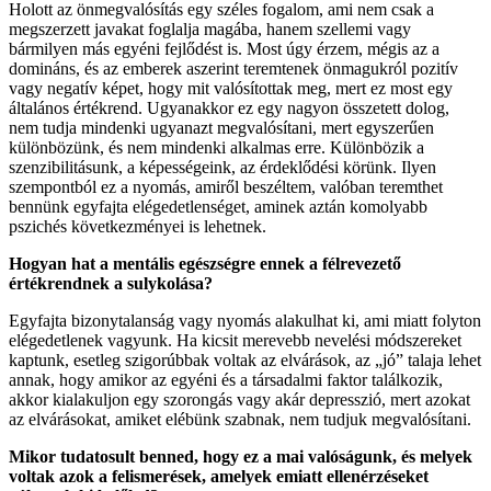
Holott az önmegvalósítás egy széles fogalom, ami nem csak a
megszerzett javakat foglalja magába, hanem szellemi vagy
bármilyen más egyéni fejlődést is. Most úgy érzem, mégis az a
domináns, és az emberek aszerint teremtenek önmagukról pozitív
vagy negatív képet, hogy mit valósítottak meg, mert ez most egy
általános értékrend. Ugyanakkor ez egy nagyon összetett dolog,
nem tudja mindenki ugyanazt megvalósítani, mert egyszerűen
különbözünk, és nem mindenki alkalmas erre. Különbözik a
szenzibilitásunk, a képességeink, az érdeklődési körünk. Ilyen
szempontból ez a nyomás, amiről beszéltem, valóban teremthet
bennünk egyfajta elégedetlenséget, aminek aztán komolyabb
pszichés következményei is lehetnek.
Hogyan hat a mentális egészségre ennek a félrevezető
értékrendnek a sulykolása?
Egyfajta bizonytalanság vagy nyomás alakulhat ki, ami miatt folyton
elégedetlenek vagyunk. Ha kicsit merevebb nevelési módszereket
kaptunk, esetleg szigorúbbak voltak az elvárások, az „jó” talaja lehet
annak, hogy amikor az egyéni és a társadalmi faktor találkozik,
akkor kialakuljon egy szorongás vagy akár depresszió, mert azokat
az elvárásokat, amiket elébünk szabnak, nem tudjuk megvalósítani.
Mikor tudatosult benned, hogy ez a mai valóságunk, és melyek
voltak azok a felismerések, amelyek emiatt ellenérzéseket