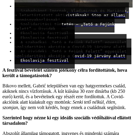
Szabadságot Igornak, Vladimirnak és Mariának,
a letartóztatott aktivistáknak! Stop az állami
nyomásgyakorlásnak!
Szolidaritási tüntetés – „Tető a Fejünk
Felett” – Újvidék
Ekoslavija fesztivál
Ekoslavija fesztivál
A szabadkai „Tető a Fejünk Felett” egyesület
szolidaritási akciója a Covid-19 járvány alatt
Az újvidéki „Tető a Fejünk Felett” egyesület
szolidaritási akciója a Covid-19 járvány alatt
Ekoslavija fesztivál
A fesztivál bevételét szintén jótékony célra fordítottátok, hova
került a támogatásotok?
Bikovo mellett, Gabrić településen van egy hatgyermekes család,
akiknek nincs vízforrásuk. A kút kiásása 30 ezer dinárba (kb 250
euró) kerül, és a bevételnek egy részét erre fordítottuk. A Covid-
akcióink alatt kialakult egy mottónk:
Senki tető nélkül, étlen,
szomjan
, így nem volt kérdés, hogy ennek a családnak segítsünk.
Szerinted hogy nézne ki egy ideális szociális védőhálóval ellátott
társadalom?
Abszolút államilag támogatott, ingyenes és mindenki számára