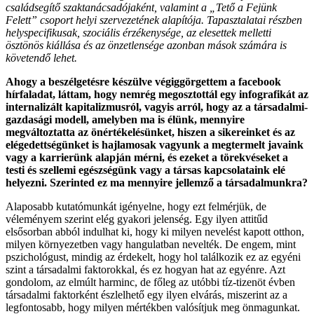
családsegítő szaktanácsadójaként, valamint a „Tető a Fejünk
Felett” csoport helyi szervezetének alapítója. Tapasztalatai részben
helyspecifikusak, szociális érzékenysége, az elesettek melletti
ösztönös kiállása és az önzetlensége azonban mások számára is
követendő lehet.
Ahogy a beszélgetésre készülve végiggörgettem a facebook
hírfaladat, láttam, hogy nemrég megosztottál egy infografikát az
internalizált kapitalizmusról, vagyis arról, hogy az a társadalmi-
gazdasági modell, amelyben ma is élünk, mennyire
megváltoztatta az önértékelésünket, hiszen a sikereinket és az
elégedettségünket is hajlamosak vagyunk a megtermelt javaink
vagy a karrierünk alapján mérni, és ezeket a törekvéseket a
testi és szellemi egészségünk vagy a társas kapcsolataink elé
helyezni. Szerinted ez ma mennyire jellemző a társadalmunkra?
Alaposabb kutatómunkát igényelne, hogy ezt felmérjük, de
véleményem szerint elég gyakori jelenség. Egy ilyen attitűd
elsősorban abból indulhat ki, hogy ki milyen nevelést kapott otthon,
milyen környezetben vagy hangulatban nevelték. De engem, mint
pszichológust, mindig az érdekelt, hogy hol találkozik ez az egyéni
szint a társadalmi faktorokkal, és ez hogyan hat az egyénre. Azt
gondolom, az elmúlt harminc, de főleg az utóbbi tíz-tizenöt évben
társadalmi faktorként észlelhető egy ilyen elvárás, miszerint az a
legfontosabb, hogy milyen mértékben valósítjuk meg önmagunkat.