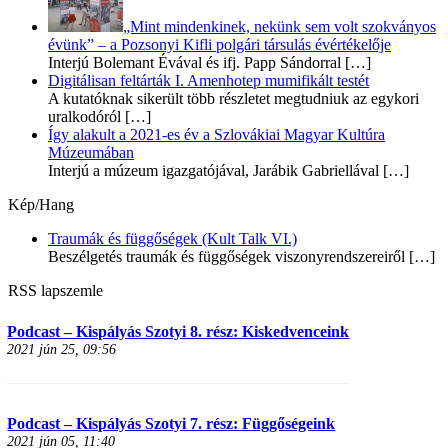
„Mint mindenkinek, nekünk sem volt szokványos
évünk” – a Pozsonyi Kifli polgári társulás évértékelője
Interjú Bolemant Évával és ifj. Papp Sándorral
[…]
Digitálisan feltárták I. Amenhotep mumifikált testét
A kutatóknak sikerült több részletet megtudniuk az egykori
uralkodóról
[…]
Így alakult a 2021-es év a Szlovákiai Magyar Kultúra
Múzeumában
Interjú a múzeum igazgatójával, Jarábik Gabriellával
[…]
Kép/Hang
Traumák és függőségek (Kult Talk VI.)
Beszélgetés traumák és függőségek viszonyrendszereiről
[…]
RSS lapszemle
Podcast – Kispályás Szotyi 8. rész: Kiskedvenceink
2021 jún 25, 09:56
Podcast – Kispályás Szotyi 7. rész: Függőségeink
2021 jún 05, 11:40