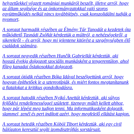
helyzetűekkel végzett romániai munkáról beszélt, illetve arról, hogy
az állam segítsége és az önkormányzatokkal való szoros
együttműködés nelkül nincs továbblépés, csak konszolidálni tudják a
nyomort
.
A sorozat harmadik részében az Élmény Tár Tanodát a kezdetek óta
működtető Tasnádi Zsófiát kérdeztük a múltról, a nehézségekről, a
sikerekről – és arról, hogy mi jelentene kitörést a szegénységben élő
családok számára
.
A sorozat negyedik részében Hunčík Gabriellát kérdeztük, aki
hosszú évekig dolgozott szociális munkásként a tengerentúlon, ahol
főleg kanadai őslakosokkal dolgozott
.
A sorozat ötödik részében Bóka Idával beszélgettünk arról, hogy
hogyan építhetőek le a sztereotípiák, és miért fontos megtanítanunk
a fiatalokat a kritikus gondolkodásra.
A sorozat hatodik részében Nyikó Anettát kérdeztük, aki súlyos
fejlődési rendellenességgel született, tizenegy műtét kellett ahhoz,
hogy pár lépést meg tudjon tenni. Ma informatikusként dolgozik,
slammel, zenél és pert indított azért, hogy megfelelő ellátást kapjon.
A sorozat hetedik részében Köböl Tibort kérdeztük, aki egy civil
hálózaton keresztül segíti izomdisztrófiás sorstársait.