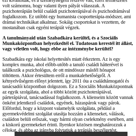
ezt kiváltották, és a személyiségem részévé vált, ezért természetes
volt számomra, hogy valami ilyen pályát válasszak. A
pszichoterápián belül családi pszichoterápiával és pszichodrámával
foglalkozom. Ez utóbbi egy humanista csoportterápia-módszer, ami
drámai technikákat alkalmaz. Sokáig csoportokat is vezettem, de
mostanában csak egyéni terápiát végzek.
A tanulmányaid után Szabadkára kerültél, és a Szociális
Munkaközpontban helyezkedtél el. Tudatosan kerestél itt állást,
vagy véletlen volt, hogy ebbe az intézménybe kerültél?
Szabadkára egy iskolai helyettesítés miatt érkeztem. Az is egy
komplex munka, ahol előbb-utóbb a tanuló családi hátterével is
találkozik a pszichológus, de ott mindössze másfél hónapot
töltöttem. Akkor értesültem erről a munkalehetőségről. A
kétnyelvűségem előnyt jelentett, így 2011 óta a családtámogatói és
tanácsadói központban dolgozom. Ez a Szociális Munkaközpontnak
az egyik szolgálata, ahol a többi között pszichoterápiával,
párterápiával, tanácsadással foglalkozom. A klienseim között vannak
önként jelentkező családok, egyének, házaspárok vagy párok.
Előfordul, hogy a központ valamelyik szolgálata, például a
gyermekvédelmi szolgálat utasítja hozzám a klienseket, válások,
családon belüli erőszak, vagy bármi olyan cselekmény esetében, ami
a kiskorú gyermekeket érinti. Ilyenkor közösen meghatározzuk a
célokat, és abba az irányba folytatjuk a terápiás beszélgetést.