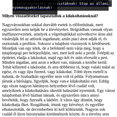
a letartóztatott aktivistáknak! Stop az állami
nyomásgyakorlásnak!
Milyen visszaéléseket tapasztaltok a kilakoltatásoknál?
Nagyvárosokban sokkal durvább esetek is előfordulnak, mert
egyszerűen nem tartják be a törvényeket. Belgrádban vannak olyan
maffiaszervezetek, amelyek a végrehajtókkal szövetkezve áron alul
vásárolják fel az adósok ingatlanait, aztán piaci áron adják el, és
osztoznak a profiton. Sokszor a tulajdoni viszonyok is kérdésesek.
Mondjuk van egy telek, de a befektető nem várja meg, hogy a
tulajdonjogi per befejeződjön, siet, mert kell neki a profit. Felépíti az
épületet, eladja a lakásokat, majd egy-két év után elveszíti a pert.
Minden ingatlan, ami azon a telken van, másnak a kezébe kerül.
Tehát kifizeted a lakásodat, és arra döbbensz rá, hogy valaki másé az
egész, és vagy újra fizeted, vagy kilakoltat. Több ilyen esetről is
tudunk, de Szabadkán egyelőre nem volt rá példa. Folyamatosan
járunk a bíróságra, figyeljük, hogy van-e kilakoltatási eset. Eddig
egy olyan nagyon hátrányos helyzetben lévő család volt,
amelyiknek a kilakoltatására sikerült halasztást nyernünk. Egy városi
tulajdonban lévő házban laknak, és egyszerűen nincs annyi
bevételük, hogy fizessék a lakbért. A város úgy döntött, hogy
kilakoltatja őket. Reagáltunk, írtunk egy kérvényt, és egyelőre
elhalasztották, de decemberben ki kell költözniük. Nagyon sok
család él ilyen bizonytalan körülmények között, és a törvény sem