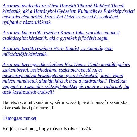
A sorozat nyolcadik részében Horváth Tiborné Mohácsi Tímeát
kérdeztük, aki a Hátrányból Győzelem Kulturális és Érdekképviseleti
egyesület élén próbál közösségi életet szervezni és segítséget
nyújtani a rászorulóknak.
A sorozat kilencedik részében Kozma Julia szociális munkást,
családsegítőt kérdeztük, aki a gyerekek fejlődését segíti.
A sorozat tizedik részében Horn Tamást, az Adománytaxi
működtetőjét kérdeztük.
A sorozat tizenegyedik részében Ricz Dencs Tünde mentálhigiénés
szakemberrel, pszichodráma pszichoterapeutával és
meseterapeutával beszélgettünk olyan kérdésekről, mint: Vajon
milyen mintázatok alapján húzzuk meg a határainkat? Tisztában
vagyunk-e a szociális szükségleteinkkel, és riaszt-e a radarunk, ha
azok korlátozását érzékeli?
Ha tetszik, amit csinálunk, kérünk, szállj be a finanszírozásunkba,
akár csak havi pár euróval!
Támogass minket
Kérjük, oszd meg, hogy mások is olvashassák: