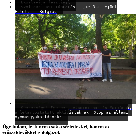
Ekoslavija fesztivál
Szolidaritási tüntetés – „Tető a Fejünk
Felett” – Belgrád
Szabadságot Igornak, Vladimirnak és Mariának,
a letartóztatott aktivistáknak! Stop az állami
nyomásgyakorlásnak!
Úgy tudom, te itt nem csak a sértettekkel, hanem az
erőszaktevőkkel is dolgozol.