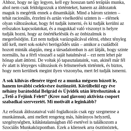
Ahhoz, hogy ne így legyen, kell egy hosszan tartó terápiás munka,
ahol nem csak feldolgozzuk a történteket, hanem az áldozatok
maguk is megértik ennek a dinamikáját. Mind a három szinten –
tehát racionális, érzelmi és aztán viselkedési szinten is – elérnek
olyan változásokat, hogy fel tudják ismerni, és ki tudják kerülni az
erőszakos kapcsolatokat, és a magukkal való viszonyt is helyre
tudják hozni, hogy az önértékelésük és az önbizalmuk is
megerősödjön. Ezt nem tudjuk varázspálcával elérni, ehhez tényleg
idő kell, mert sok-sokévi berögződés után – amikor a családból
hozott minták alapján, meg a társadalomban is azt látják, hogy szinte
normális, ha a férfi visszaél a saját hatalmával – ezt nem lehet pár
hónap alatt áttörni. De voltak jó tapasztalataink, van, akinél már fél
év alatt is lényeges változások és felismerések történtek, és biztos,
hogy nem kerülnek megint ilyen viszonyba, mert fel tudják ismerni.
A sok kihívás ellenére téged ez a munka mégsem húzott le,
hanem további cselekvésre ösztönzött. Körülbelül egy éve
néhány barátoddal Belgrád és Újvidék után létrehoztátok a
„Tető a Fejünk Felett” (Krov nad glavom) aktivista csoport
szabadkai szervezetét. Mi motivált a leginkább?
Az erőszak áldozataival való foglalkozás csak egy szegmense a
munkámnak, ami mellett rengeteg más, hátrányos helyzetű,
szegénységben, kilátástalanságban élő esetével is találkozom a
Szociális Munkaközpontban. Ezek a kliensek arra ösztönöztek,