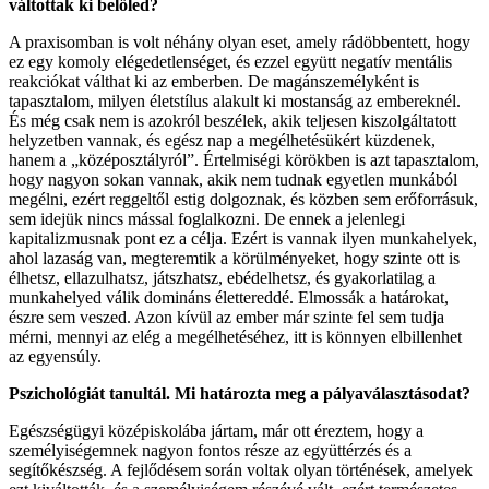
váltottak ki belőled?
A praxisomban is volt néhány olyan eset, amely rádöbbentett, hogy
ez egy komoly elégedetlenséget, és ezzel együtt negatív mentális
reakciókat válthat ki az emberben. De magánszemélyként is
tapasztalom, milyen életstílus alakult ki mostanság az embereknél.
És még csak nem is azokról beszélek, akik teljesen kiszolgáltatott
helyzetben vannak, és egész nap a megélhetésükért küzdenek,
hanem a „középosztályról”. Értelmiségi körökben is azt tapasztalom,
hogy nagyon sokan vannak, akik nem tudnak egyetlen munkából
megélni, ezért reggeltől estig dolgoznak, és közben sem erőforrásuk,
sem idejük nincs mással foglalkozni. De ennek a jelenlegi
kapitalizmusnak pont ez a célja. Ezért is vannak ilyen munkahelyek,
ahol lazaság van, megteremtik a körülményeket, hogy szinte ott is
élhetsz, ellazulhatsz, játszhatsz, ebédelhetsz, és gyakorlatilag a
munkahelyed válik domináns élettereddé. Elmossák a határokat,
észre sem veszed. Azon kívül az ember már szinte fel sem tudja
mérni, mennyi az elég a megélhetéséhez, itt is könnyen elbillenhet
az egyensúly.
Pszichológiát tanultál. Mi határozta meg a pályaválasztásodat?
Egészségügyi középiskolába jártam, már ott éreztem, hogy a
személyiségemnek nagyon fontos része az együttérzés és a
segítőkészség. A fejlődésem során voltak olyan történések, amelyek