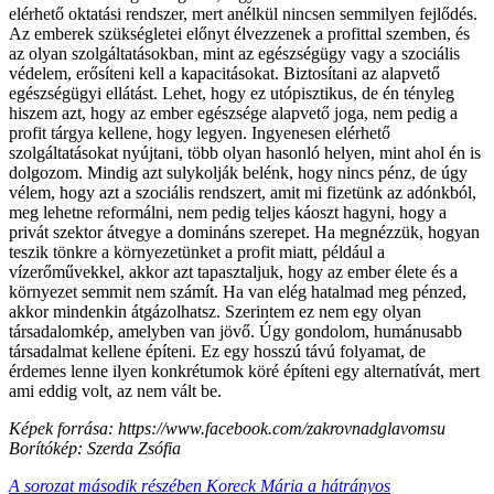
elérhető oktatási rendszer, mert anélkül nincsen semmilyen fejlődés.
Az emberek szükségletei előnyt élvezzenek a profittal szemben, és
az olyan szolgáltatásokban, mint az egészségügy vagy a szociális
védelem, erősíteni kell a kapacitásokat. Biztosítani az alapvető
egészségügyi ellátást. Lehet, hogy ez utópisztikus, de én tényleg
hiszem azt, hogy az ember egészsége alapvető joga, nem pedig a
profit tárgya kellene, hogy legyen. Ingyenesen elérhető
szolgáltatásokat nyújtani, több olyan hasonló helyen, mint ahol én is
dolgozom. Mindig azt sulykolják belénk, hogy nincs pénz, de úgy
vélem, hogy azt a szociális rendszert, amit mi fizetünk az adónkból,
meg lehetne reformálni, nem pedig teljes káoszt hagyni, hogy a
privát szektor átvegye a domináns szerepet. Ha megnézzük, hogyan
teszik tönkre a környezetünket a profit miatt, például a
vízerőművekkel, akkor azt tapasztaljuk, hogy az ember élete és a
környezet semmit nem számít. Ha van elég hatalmad meg pénzed,
akkor mindenkin átgázolhatsz. Szerintem ez nem egy olyan
társadalomkép, amelyben van jövő. Úgy gondolom, humánusabb
társadalmat kellene építeni. Ez egy hosszú távú folyamat, de
érdemes lenne ilyen konkrétumok köré építeni egy alternatívát, mert
ami eddig volt, az nem vált be.
Képek forrása: https://www.facebook.com/zakrovnadglavomsu
Borítókép: Szerda Zsófia
A sorozat második részében Koreck Mária a hátrányos