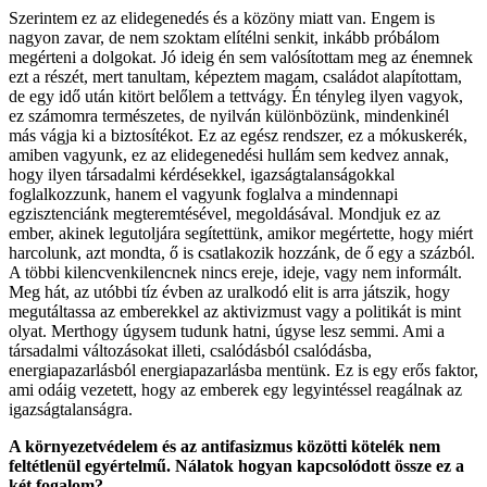
Szerintem ez az elidegenedés és a közöny miatt van. Engem is
nagyon zavar, de nem szoktam elítélni senkit, inkább próbálom
megérteni a dolgokat. Jó ideig én sem valósítottam meg az énemnek
ezt a részét, mert tanultam, képeztem magam, családot alapítottam,
de egy idő után kitört belőlem a tettvágy. Én tényleg ilyen vagyok,
ez számomra természetes, de nyilván különbözünk, mindenkinél
más vágja ki a biztosítékot. Ez az egész rendszer, ez a mókuskerék,
amiben vagyunk, ez az elidegenedési hullám sem kedvez annak,
hogy ilyen társadalmi kérdésekkel, igazságtalanságokkal
foglalkozzunk, hanem el vagyunk foglalva a mindennapi
egzisztenciánk megteremtésével, megoldásával. Mondjuk ez az
ember, akinek legutoljára segítettünk, amikor megértette, hogy miért
harcolunk, azt mondta, ő is csatlakozik hozzánk, de ő egy a százból.
A többi kilencvenkilencnek nincs ereje, ideje, vagy nem informált.
Meg hát, az utóbbi tíz évben az uralkodó elit is arra játszik, hogy
megutáltassa az emberekkel az aktivizmust vagy a politikát is mint
olyat. Merthogy úgysem tudunk hatni, úgyse lesz semmi. Ami a
társadalmi változásokat illeti, csalódásból csalódásba,
energiapazarlásból energiapazarlásba mentünk. Ez is egy erős faktor,
ami odáig vezetett, hogy az emberek egy legyintéssel reagálnak az
igazságtalanságra.
A környezetvédelem és az antifasizmus közötti kötelék nem
feltétlenül egyértelmű. Nálatok hogyan kapcsolódott össze ez a
két fogalom?