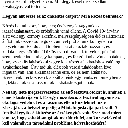
ilyen abszurd helyzet is van. Mindegyik eset más, az állam
jóváhagyásával történik.
Hogyan állt össze ez az önkéntes csapat? Mi a közös bennetek?
Közös bennünk az, hogy elég érzékenyek vagyunk az
igazságtalanságra, és próbálunk tenni ellene. A Covid 19-járvány
alatt volt egy komoly akciónk, mélyszegénységben élő családoknak
állítottunk össze csomagokat, amivel próbáltunk könnyíteni a
helyzetükön. Ez idő alatt többen is csatlakoztak hozzánk, és
kialakult egy körülbelül tízfős csapat. Vannak terveink, például
szeretnénk elindítani egy kampányt, és felszólítani a városi hatalmat,
hogy szociális lakásokkal vegye ki a részét a lakhatáshoz való jog
gyakorlásában. Úgy tudjuk, elég sok városi tulajdonban lévő
ingatlan van, ami alkalmas lenne erre, de ez nem átlátható.
Szeretnénk, ha közösen kialakíthatnánk egy rendszert, amelyben a
hajléktalanok és a rászorulók lakhatáshoz jutnának.
Néhány hete megszerveztétek az első fesztiválotokat is, aminek a
címe Eko
s
lavi
j
a volt. Ez egy mozaikszó, a fesztivál ugyanis az
ökológia védelmét és a fasizmus elleni küzdelmet tűzte
zászlajára, a helyszíne pedig a Mini-Jugoslavi
j
a park volt. A
fesztivál egyik célkitűzése az érzékenyítés volt. Szerinted miért
van az, hogy sokakban gátak merülnek fel, amikor cselekedni
kell valamilyen társadalmi probléma helyrehozásáért?