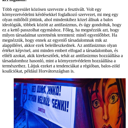
Több egyesület közösen szervezte a fesztivált. Volt egy
környezetvédelmi kérdésekkel foglalkozó szervezet, mi meg egy
olyan miliőből jöttünk, ahol mindenkihez közel állnak a balos
ideológiák, többek között az antifasizmus, és úgy gondoltuk, hogy
ez a kettő passzolhat egymáshoz. Főleg, ha megnézzük azt, hogy
milyen társadalmat szeretnénk teremteni: minél egyenlőbbet. Ha
megnézzük, hogy ennek az egyenlő társadalomnak mik az
alappillérei, akkor ezek beleilleszkednek. Az antifasizmus olyan
értéket képvisel, ami minden embert elfogad a társadalomban, és
elítéli azokat, akik kirekesztőek, tehát az antifasizmus hozzáállása a
társadalomhoz hasonló, mint a környezetvédelem hozzáállása a
természethez. Látjuk ezeket a tendenciákat a régióban, balos-zöld
koalíciókat, például Horvátországban is.