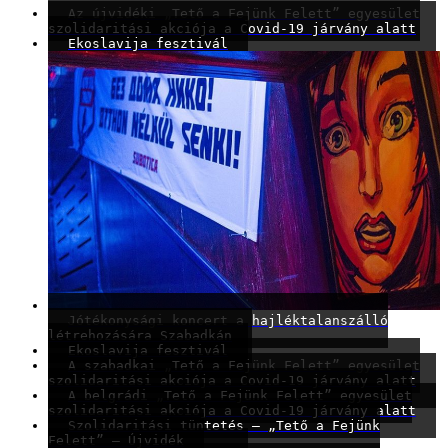
Az újvidéki „Tető a Fejünk Felett” egyesület
szolidaritási akciója a Covid-19 járvány alatt
Ekoslavija fesztivál
Jótékonysági koncert a hajléktalanszálló
létrehozására Szabadkán
Ekoslavija fesztivál
A szabadkai „Tető a Fejünk Felett” egyesület
szolidaritási akciója a Covid-19 járvány alatt
A belgrádi „Tető a Fejünk Felett” egyesület
szolidaritási akciója a Covid-19 járvány alatt
Szolidaritási tüntetés – „Tető a Fejünk
Felett” – Újvidék