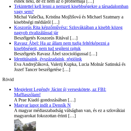
esnek neki, de ez nem az ő problémája
[…]
Tekintettel kell lenni a nemzeti kisebbségekre a társadalomban
vagy sem?
Michal Vašečka, Kristína Mojžišová és Michael Szatmary a
kisebbségi médiáról
[…]
Koszorús Rita képzőművész: Szlovákiában a kisebb közeg
nagyob rivalizálással jár
Beszélgetés Koszorús Ritával
[…]
Ravasz Ábel: Ha az állam nem tudja feltérképezni a
kisebbségeit, nem tud segíteni rajtuk
Beszélgetés Ravasz Ábel szociológussal
[…]
Identitásaink, évszázadaink, régióink
Eva Andrejčáková, Valerij Kupka, Lucia Molnár Satinská és
Jozef Tancer beszélgetése
[…]
Rövid
Megjelent Legéndy Jácint új verseskötete, az FBI:
Maffiaszólam!
A Prae Kiadó gondozásában
[…]
Magyar lapot indít a Denník N
A magyar médiaszabadság válságban van, és ez a szlovákiai
magyarokat fokozottan érinti
[…]