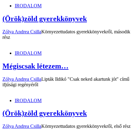
IRODALOM
(Örök)zöld gyerekkönyvek
Zólya Andrea Csilla
Környezettudatos gyerekkönyvekről, második
rész
IRODALOM
Mégiscsak létezem…
Zólya Andrea Csilla
Lipták Ildikó "Csak neked akartunk jót" című
ifjúsági regényéről
IRODALOM
(Örök)zöld gyerekkönyvek
Zólya Andrea Csilla
Környezettudatos gyerekkönyvekről, első rész