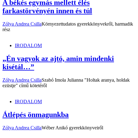
A békés egymás mellett élés
farkastörvényén innen és túl
Zólya Andrea Csilla
Környezettudatos gyerekkönyvekről, harmadik
rész
IRODALOM
„Én vagyok az ajtó, amin mindenki
kisétál…”
Zólya Andrea Csilla
Szabó Imola Julianna "Holtak aranya, holdak
ezüstje" című kötetéről
IRODALOM
Átlépés önmagunkba
Zólya Andrea Csilla
Wéber Anikó gyerekkönyveiről