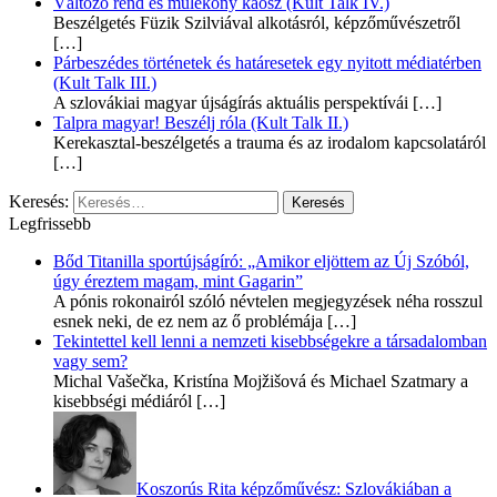
Változó rend és múlékony káosz (Kult Talk IV.)
Beszélgetés Füzik Szilviával alkotásról, képzőművészetről
[…]
Párbeszédes történetek és határesetek egy nyitott médiatérben
(Kult Talk III.)
A szlovákiai magyar újságírás aktuális perspektívái
[…]
Talpra magyar! Beszélj róla (Kult Talk II.)
Kerekasztal-beszélgetés a trauma és az irodalom kapcsolatáról
[…]
Keresés:
Legfrissebb
Bőd Titanilla sportújságíró: „Amikor eljöttem az Új Szóból,
úgy éreztem magam, mint Gagarin”
A pónis rokonairól szóló névtelen megjegyzések néha rosszul
esnek neki, de ez nem az ő problémája
[…]
Tekintettel kell lenni a nemzeti kisebbségekre a társadalomban
vagy sem?
Michal Vašečka, Kristína Mojžišová és Michael Szatmary a
kisebbségi médiáról
[…]
Koszorús Rita képzőművész: Szlovákiában a