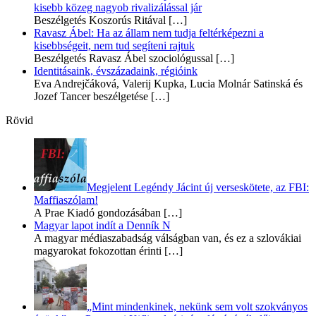
kisebb közeg nagyob rivalizálással jár
Beszélgetés Koszorús Ritával
[…]
Ravasz Ábel: Ha az állam nem tudja feltérképezni a
kisebbségeit, nem tud segíteni rajtuk
Beszélgetés Ravasz Ábel szociológussal
[…]
Identitásaink, évszázadaink, régióink
Eva Andrejčáková, Valerij Kupka, Lucia Molnár Satinská és
Jozef Tancer beszélgetése
[…]
Rövid
Megjelent Legéndy Jácint új verseskötete, az FBI:
Maffiaszólam!
A Prae Kiadó gondozásában
[…]
Magyar lapot indít a Denník N
A magyar médiaszabadság válságban van, és ez a szlovákiai
magyarokat fokozottan érinti
[…]
„Mint mindenkinek, nekünk sem volt szokványos