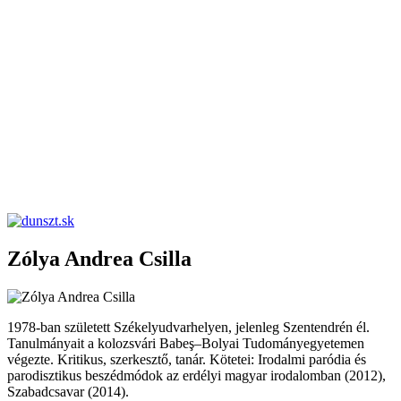
dunszt.sk
kultmag
Zólya Andrea Csilla
1978-ban született Székelyudvarhelyen, jelenleg Szentendrén él.
Tanulmányait a kolozsvári Babeş–Bolyai Tudományegyetemen
végezte. Kritikus, szerkesztő, tanár. Kötetei: Irodalmi paródia és
parodisztikus beszédmódok az erdélyi magyar irodalomban (2012),
Szabadcsavar (2014).