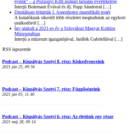
évünk” – a Pozsonyi Kifli polgári társulás évértékelője
Interjú Bolemant Évával és ifj. Papp Sándorral
[…]
Digitálisan feltárták I. Amenhotep mumifikált testét
A kutatóknak sikerült több részletet megtudniuk az egykori
uralkodóról
[…]
Így alakult a 2021-es év a Szlovákiai Magyar Kultúra
Múzeumában
Interjú a múzeum igazgatójával, Jarábik Gabriellával
[…]
RSS lapszemle
Podcast – Kispályás Szotyi 8. rész: Kiskedvenceink
2021 jún 25, 09:56
Podcast – Kispályás Szotyi 7. rész: Függőségeink
2021 jún 05, 11:40
Podcast – Kispályás Szotyi 6. rész: Az életünk egy része
2021 máj 28, 09:14