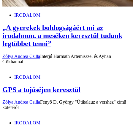
IRODALOM
„A gyerekek boldogságáért mi az
irodalmon, a meséken keresztül tudunk
legtöbbet tenni”
Zólya Andrea Csilla
Interjú Harmath Artemisszel és Ayhan
Gökhannal
IRODALOM
GPS a tojáséjen keresztül
Zólya Andrea Csilla
Fenyő D. György "Útikalauz a vershez" című
kötetéről
IRODALOM