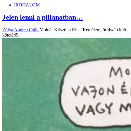
IRODALOM
Jelen lenni a pillanatban…
Zólya Andrea Csilla
Molnár Krisztina Rita "Remélem, örülsz" című
kötetéről