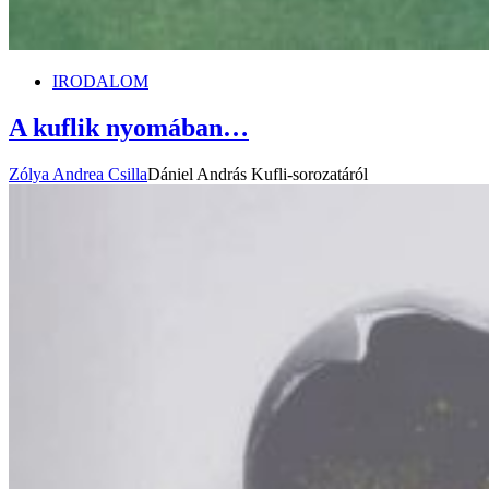
IRODALOM
A kuflik nyomában…
Zólya Andrea Csilla
Dániel András Kufli-sorozatáról