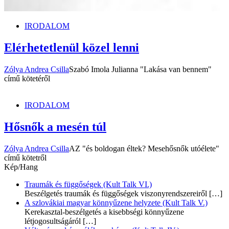
IRODALOM
Elérhetetlenül közel lenni
Zólya Andrea Csilla
Szabó Imola Julianna "Lakása van bennem"
című kötetéről
IRODALOM
Hősnők a mesén túl
Zólya Andrea Csilla
AZ "és boldogan éltek? Mesehősnők utóélete"
című kötetről
Kép/Hang
Traumák és függőségek (Kult Talk VI.)
Beszélgetés traumák és függőségek viszonyrendszereiről
[…]
A szlovákiai magyar könnyűzene helyzete (Kult Talk V.)
Kerekasztal-beszélgetés a kisebbségi könnyűzene
létjogosultságáról
[…]