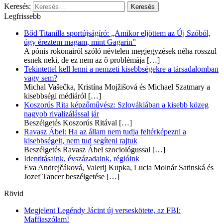
Keresés:
Legfrissebb
Bőd Titanilla sportújságíró: „Amikor eljöttem az Új Szóból,
úgy éreztem magam, mint Gagarin”
A pónis rokonairól szóló névtelen megjegyzések néha rosszul
esnek neki, de ez nem az ő problémája
[…]
Tekintettel kell lenni a nemzeti kisebbségekre a társadalomban
vagy sem?
Michal Vašečka, Kristína Mojžišová és Michael Szatmary a
kisebbségi médiáról
[…]
Koszorús Rita képzőművész: Szlovákiában a kisebb közeg
nagyob rivalizálással jár
Beszélgetés Koszorús Ritával
[…]
Ravasz Ábel: Ha az állam nem tudja feltérképezni a
kisebbségeit, nem tud segíteni rajtuk
Beszélgetés Ravasz Ábel szociológussal
[…]
Identitásaink, évszázadaink, régióink
Eva Andrejčáková, Valerij Kupka, Lucia Molnár Satinská és
Jozef Tancer beszélgetése
[…]
Rövid
Megjelent Legéndy Jácint új verseskötete, az FBI:
Maffiaszólam!