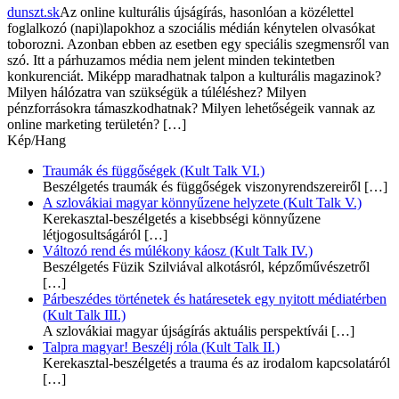
dunszt.sk
Az online kulturális újságírás, hasonlóan a közélettel
foglalkozó (napi)lapokhoz a szociális médián kénytelen olvasókat
toborozni. Azonban ebben az esetben egy speciális szegmensről van
szó. Itt a párhuzamos média nem jelent minden tekintetben
konkurenciát. Miképp maradhatnak talpon a kulturális magazinok?
Milyen hálózatra van szükségük a túléléshez? Milyen
pénzforrásokra támaszkodhatnak? Milyen lehetőségeik vannak az
online marketing területén? […]
Kép/Hang
Traumák és függőségek (Kult Talk VI.)
Beszélgetés traumák és függőségek viszonyrendszereiről
[…]
A szlovákiai magyar könnyűzene helyzete (Kult Talk V.)
Kerekasztal-beszélgetés a kisebbségi könnyűzene
létjogosultságáról
[…]
Változó rend és múlékony káosz (Kult Talk IV.)
Beszélgetés Füzik Szilviával alkotásról, képzőművészetről
[…]
Párbeszédes történetek és határesetek egy nyitott médiatérben
(Kult Talk III.)
A szlovákiai magyar újságírás aktuális perspektívái
[…]
Talpra magyar! Beszélj róla (Kult Talk II.)
Kerekasztal-beszélgetés a trauma és az irodalom kapcsolatáról
[…]