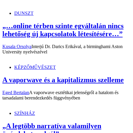
dunszt.sk
kultmag
DUNSZT
„…online térben szinte egyáltalán nincs
lehetőség új kapcsolatok létesítésére…”
Kusala Orsolya
Interjú Dr. Darics Erikával, a birminghami Aston
University nyelvészével
KÉPZŐMŰVÉSZET
A vaporwave és a kapitalizmus szelleme
Eged Bertalan
A vaporwave esztétikai jelenségről a hatalom és
tarsadalami berendezkedés függvényében
SZÍNHÁZ
„A legtöbb narratíva valamilyen