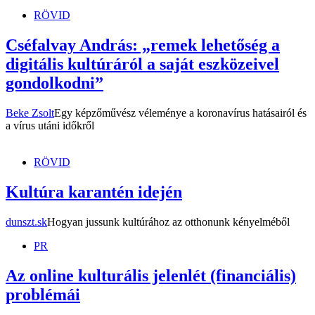
RÖVID
Cséfalvay András: „remek lehetőség a
digitális kultúráról a saját eszközeivel
gondolkodni”
Beke Zsolt
Egy képzőművész véleménye a koronavírus hatásairól és
a vírus utáni időkről
RÖVID
Kultúra karantén idején
dunszt.sk
Hogyan jussunk kultúrához az otthonunk kényelméből
PR
Az online kulturális jelenlét (financiális)
problémái