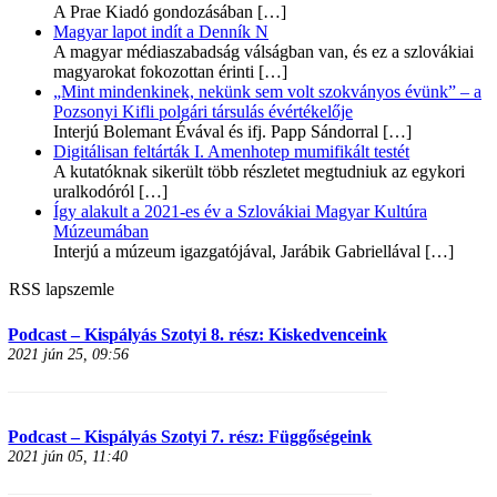
A Prae Kiadó gondozásában
[…]
Magyar lapot indít a Denník N
A magyar médiaszabadság válságban van, és ez a szlovákiai
magyarokat fokozottan érinti
[…]
„Mint mindenkinek, nekünk sem volt szokványos évünk” – a
Pozsonyi Kifli polgári társulás évértékelője
Interjú Bolemant Évával és ifj. Papp Sándorral
[…]
Digitálisan feltárták I. Amenhotep mumifikált testét
A kutatóknak sikerült több részletet megtudniuk az egykori
uralkodóról
[…]
Így alakult a 2021-es év a Szlovákiai Magyar Kultúra
Múzeumában
Interjú a múzeum igazgatójával, Jarábik Gabriellával
[…]
RSS lapszemle
Podcast – Kispályás Szotyi 8. rész: Kiskedvenceink
2021 jún 25, 09:56
Podcast – Kispályás Szotyi 7. rész: Függőségeink
2021 jún 05, 11:40