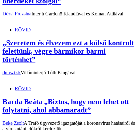
önérdeket szolgál”
Dézsi Fruzsina
Interjú Gardenö Klaudiával és Komán Attilával
RÖVID
„Szeretem és élvezem ezt a külső kontrolt
felettünk, végre bármikor bármi
történhet”
dunszt.sk
Villáminterjú Tóth Kingával
RÖVID
Barda Beáta „Biztos, hogy nem lehet ott
folytatni, ahol abbamaradt”
Beke Zsolt
A Trafó ügyvezető igazgatóját a koronavírus hatásairól és
a vírus utáni időkről kérdeztük