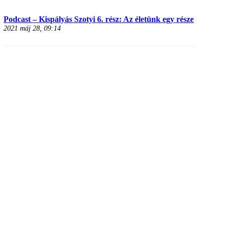
Podcast – Kispályás Szotyi 6. rész: Az életünk egy része
2021 máj 28, 09:14